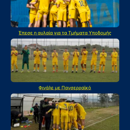
Έπεσε η αυλαία για τα Τμήματα Υποδομής
Φινάλε με Πανσερραϊκό