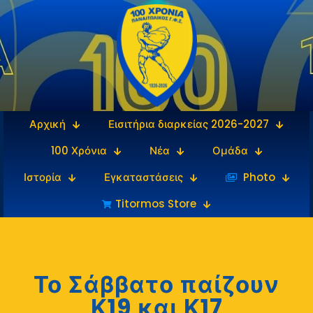
Αρχική
Εισιτήρια διαρκείας 2026-2027
100 Χρόνια
Νέα
Ομάδα
Ιστορία
Εγκαταστάσεις
‎‏‏‎ ‎Photo
Titormos Store
Το Σάββατο παίζουν
Κ19 και Κ17