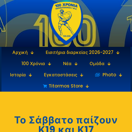
Αρχική
Εισιτήρια διαρκείας 2026-2027
100 Χρόνια
Νέα
Ομάδα
Ιστορία
Εγκαταστάσεις
‎‏‏‎ ‎Photo
Titormos Store
Το Σάββατο παίζουν
Κ19 και Κ17