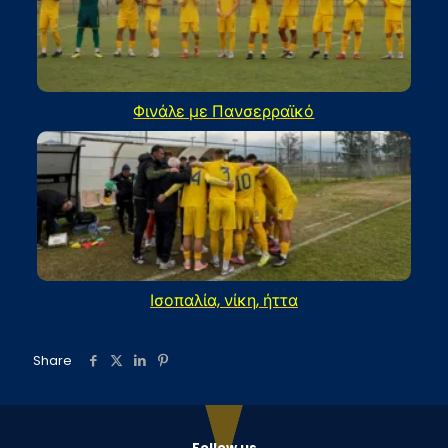
Φινάλε με Πανσερραϊκό
Ισοπαλία, νίκη, ήττα
Share
Follow us