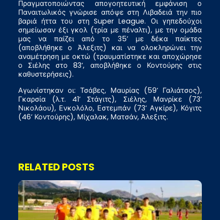
Πραγματοποιώντας απογοητευτική εμφάνιση ο
Παναιτωλικός γνώρισε απόψε στη Λιβαδειά την πιο
βαριά ήττα του στη Super League. Οι γηπεδούχοι
σημείωσαν έξι γκολ (τρία με πέναλτι), με την ομάδα
μας να παίζει από το 35’ με δέκα παίκτες
(αποβλήθηκε ο Άλεξιτς) και να ολοκληρώνει την
αναμέτρηση με οκτώ (τραυματίστηκε και αποχώρησε
ο Σιέλης στο 83’, αποβλήθηκε ο Κοντούρης στις
καθυστερήσεις).
Αγωνίστηκαν οι: Τσάβες, Μαυρίας (59’ Γαλιάτσος),
Γκαρσία (λ.τ. 41’ Στάγιτς), Σιέλης, Μανρίκε (73’
Νικολάου), Ενκολόλο, Εστεμπάν (73’ Αγκίρε), Κόγιτς
(46’ Κοντούρης), Μίχαλακ, Ματσάν, Άλεξιτς.
RELATED POSTS