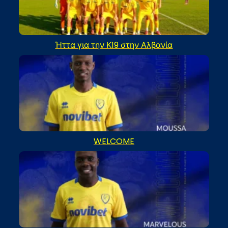
Ήττα για την Κ19 στην Αλβανία
WELCOME