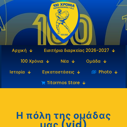
Αρχική
Εισιτήρια διαρκείας 2026-2027
100 Χρόνια
Νέα
Ομάδα
Ιστορία
Εγκαταστάσεις
‎‏‏‎ ‎Photo
Titormos Store
Η πόλη της ομάδας
μας (vid)