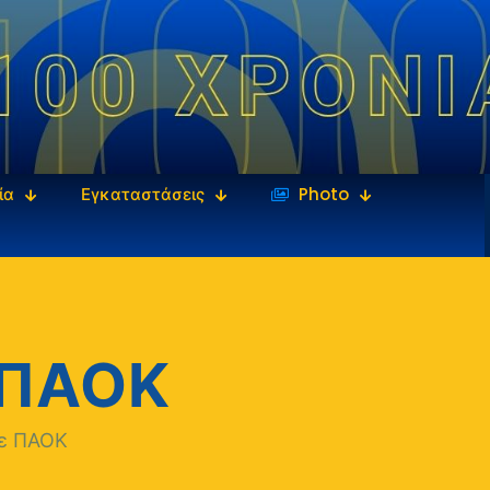
ία
Εγκαταστάσεις
‎‏‏‎ ‎Photo
 ΠΑΟΚ
ε ΠΑΟΚ