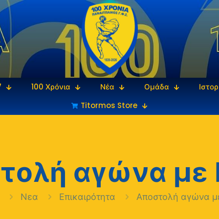
7
100 Χρόνια
Νέα
Ομάδα
Ιστορ
Titormos Store
τολή αγώνα με
ή
Νεα
Επικαιρότητα
Αποστολή αγώνα μ