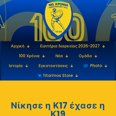
Αρχική
Εισιτήρια διαρκείας 2026-2027
100 Χρόνια
Νέα
Ομάδα
Ιστορία
Εγκαταστάσεις
‎‏‏‎ ‎Photo
Titormos Store
Νίκησε η Κ17 έχασε η
Κ19