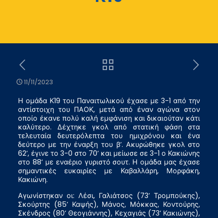
11/11/2023
Η ομάδα Κ19 του Παναιτωλικού έχασε με 3-1 από την
αντίστοιχη του ΠΑΟΚ, μετά από έναν αγώνα στον
οποίο έκανε πολύ καλή εμφάνιση και δικαιούταν κάτι
καλύτερο. Δέχτηκε γκολ από στατική φάση στα
τελευταία δευτερόλεπτα του ημιχρόνου και ένα
δεύτερο με την έναρξη του β’. Ακυρώθηκε γκολ στο
62’, έγινε το 3-0 στο 70’ και μείωσε σε 3-1 ο Κακιώνης
στο 88’ με εναέριο γυριστό σουτ. Η ομάδα μας έχασε
σημαντικές ευκαιρίες με Καβαλλάρη, Μορφάκη,
Κακιώνη.
Αγωνίστηκαν οι: Λέσι, Γαλιάτσος (73’ Τρομπούκης),
Σκούρτης (85’ Καψής), Μάνος, Μόκκας, Κοντούρης,
Σκένδρος (80’ Θεογιάννης), Κεχαγιάς (73’ Κακιώνης),