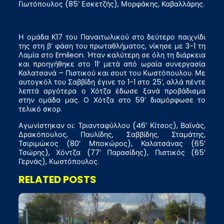
Γιωτόπουλος (85’ Εσκετζής), Μορφάκης, Καβαλλάρης.
Η ομάδα Κ17 του Παναιτωλικού στο δεύτερο παιχνίδι
της στη β’ φάση του πρωταθλήματος, νίκησε με 3-1 τη
Λαμία στο Emileon. Ήταν καλύτερη σε όλη τη διάρκεια
και προηγήθηκε στο 11’ μετά από ωραία συνεργασία
Καλατσανά – Πιστικού και σουτ του Κωστόπουλου. Με
αυτογκόλ του Σαββίδη έγινε το 1-1 στο 25’, αλλά πέντε
λεπτά αργότερα ο Χότζα έδωσε ξανά προβάδισμα
στην ομάδα μας. Ο Χότζα στο 59’ διαμόρφωσε το
τελικό σκορ.
Αγωνίστηκαν οι: Τριανταφύλλου (46′ Κίτσος), Βαϊνάς,
Δρακόπουλος, Παυλίδης, Σαββίδης, Σταμάτης,
Τσιριμώκος (80′ Μποκώρος), Καλατσάνας (65′
Τσώρης), Χόντζα (77′ Παρασίδης), Πιστικός (65′
Γερνάς), Κωστόπουλος.
RELATED POSTS