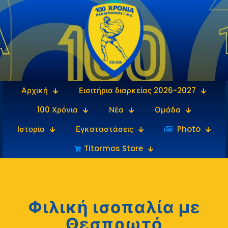
Αρχική
Εισιτήρια διαρκείας 2026-2027
100 Χρόνια
Νέα
Ομάδα
Ιστορία
Εγκαταστάσεις
‎‏‏‎ ‎Photo
Titormos Store
Φιλική ισοπαλία με
Θεσπρωτό