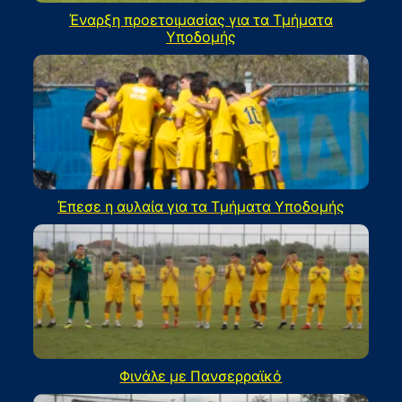
Έναρξη προετοιμασίας για τα Τμήματα
Υποδομής
Έπεσε η αυλαία για τα Τμήματα Υποδομής
Φινάλε με Πανσερραϊκό