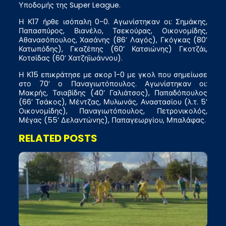
Υποδομής της Super League.
Η Κ17 ήρθε ισόπαλη 0-0. Αγωνίστηκαν οι: Σημάκης,
Παπασπύρος, Βιανέλο, Τσεκούρας, Οικονομίδης,
Αθανασόπουλος, Χασάνης (86’ Λαγός), Γκόγκας (80’
Κατωπόδης), Γκαζέπης (60’ Κατσιώνης) Γκοτζάι,
Κοτσίδας (60’ Χατζηϊωάννου).
Η Κ15 επικράτησε με σκορ 1-0 με γκολ που σημείωσε
στο 70’ ο Παναγιωτόπουλος. Αγωνίστηκαν οι:
Μακρής, Τσιαβίδης (40’ Γαλιάτσος), Παπαδόπουλος
(66’ Τσάκος), Μέντζας, Μυλωνάς, Αναστασίου (λ.τ. 5’
Οικονομίδης), Παναγιωτόπουλος, Πετρονικολός,
Μέγας (55’ Δελαντώνης), Παπαγεωργίου, Μπαλάφας.
RELATED POSTS