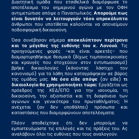
Διαιτητική ομάδα που ετσιθελικά διαμόρφωσε το
αποτέλεσμα του σημερινού αγώνα με τον ΟΦΗ
αντιμετώπισε απόψε ο Παναιτωλικός.
Απορούμε πως
είναι δυνατόν να λειτουργούν τόσο απροκάλυπτα
άνθρωποι που υποτίθεται καλούνται να απονείμουν
ποδοσφαιρική δικαιοσύνη.
Όσα συνέβησαν σήμερα
αποκαλύπτουν περίτρανα
και το μέγεθος της ευθύνης του κ. Λανουά
. Τις
προηγούμενες φορές -και είναι αρκετές- που
διαμαρτυρηθήκαμε θεσμικά (δίχως τυμπανοκρουσίες
και κραυγές που στοχεύουν στον εντυπωσιασμό)
βρήκε δικαιολογίες (κάνοντας λάστιχο τον
κανονισμό) για τα λάθη που καταγράφηκαν σε βάρος
της ομάδας μας.
Με όσα είδε
απόψε
(αν είδε)
τι
δικαιολογία θα χρησιμοποιήσει τώρα;
Εργάζεται ως
πρόεδρος της ΚΕΔ/ΕΠΟ για την ισονομία, τη
δικαιοσύνη, την αξιοπιστία και τη διαφάνεια των
αγώνων και γενικότερα του πρωταθλήματος; Ή
ανέχεται (αν δεν υποθάλπει) πρόσωπα και
καταστάσεις που διαμορφώνουν αποτελέσματα;
Πλέον αποδείχτηκε ότι δεν μπορούμε να
εμπιστευόμαστε τις επιλογές και τις πράξεις του. Ας
αναλάβουν όλοι τις ευθύνες που τους αναλογούν.