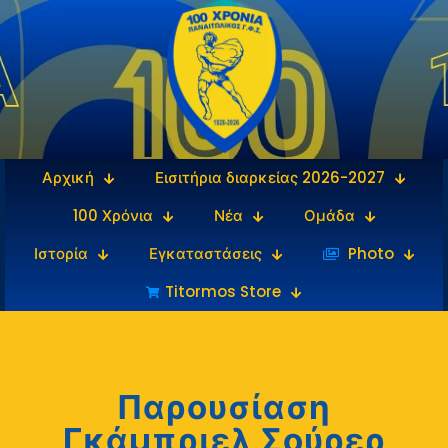
Αρχική
Εισιτήρια διαρκείας 2026-2027
100 Χρόνια
Νέα
Ομάδα
Ιστορία
Εγκαταστάσεις
‎‏‏‎ ‎Photo
Titormos Store
Παρουσίαση
Γκάμπριελ Σούρερ