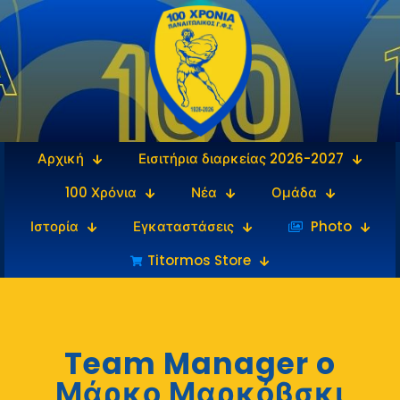
Αρχική
Εισιτήρια διαρκείας 2026-2027
100 Χρόνια
Νέα
Ομάδα
Ιστορία
Εγκαταστάσεις
‎‏‏‎ ‎Photo
Titormos Store
Team Manager o
Μάρκο Μαρκόβσκι