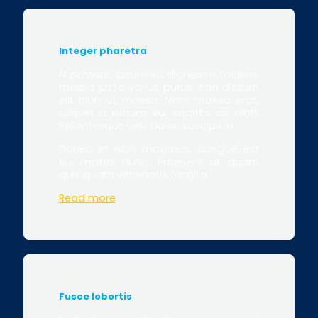
Integer pharetra
N pulvinar, ipsum eu dignissim facilisis,
massa justo varius purus, non dictum
elit nibh ut massa. Nam massa erat,
aliquet a rutrum eu, sagittis ac nibh.
Pellentesque velit dolor, suscipit in.
Donec et nibh maximus, congue est
eu, mattis nunc. Praesent ut quam
quis quam venenatis fringilla.
Read more
Fusce lobortis