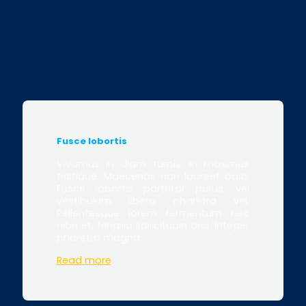
Fusce lobortis
Vivamus in diam turpis. In maximus
tristique. Maecenas non laoreet odio.
Fusce lobortis porttitor purus, vel
vestibulum libero pharetra vel.
Pellentesque lorem fermentum nec
nibh et, fringilla sollicitudin orci. Integer
pharetra magna.
Read more