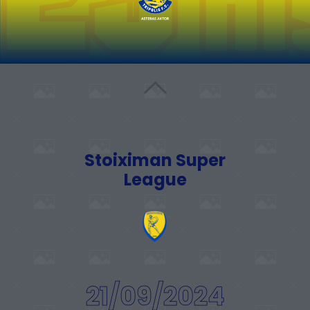
Stoiximan Super
League
21/09/2024