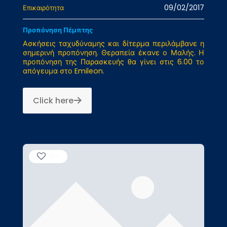
09/02/2017
Επικαιρότητα
Προπόνηση Πέμπτης
Ασκήσεις ταχυδύναμης και δίτερμα περιλάμβανε η
σημερινή προπόνηση. Θεραπεία έκανε ο Μαλής. Η
προπόνηση της Παρασκευής θα γίνει στις 6.00 το
απόγευμα στο Emileon.
Click here
94