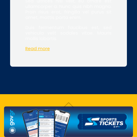
Sed ultrices nisl velit, eu ornare est
ullamcorper a. Nunc quis nibh magna.
Proin risus erat, fringilla vel purus sit
amet, mattis porta enim.
Duis fermentum faucibus est, sed
vehicula velit sodales vitae. Mauris
mollis lobortis.
Read more