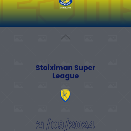
Stoiximan Super
League
21/09/2024