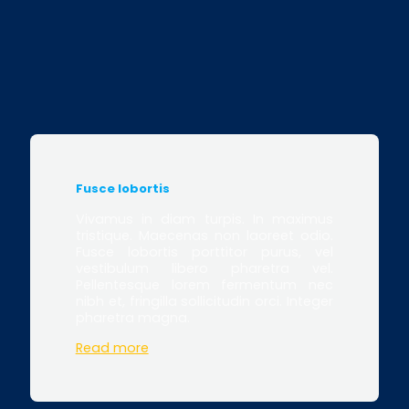
Fusce lobortis
Vivamus in diam turpis. In maximus
tristique. Maecenas non laoreet odio.
Fusce lobortis porttitor purus, vel
vestibulum libero pharetra vel.
Pellentesque lorem fermentum nec
nibh et, fringilla sollicitudin orci. Integer
pharetra magna.
Read more