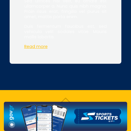
Sed ultrices nisl velit, eu ornare est
ullamcorper a. Nunc quis nibh magna.
Proin risus erat, fringilla vel purus sit
amet, mattis porta enim.
Duis fermentum faucibus est, sed
vehicula velit sodales vitae. Mauris
mollis lobortis.
Read more