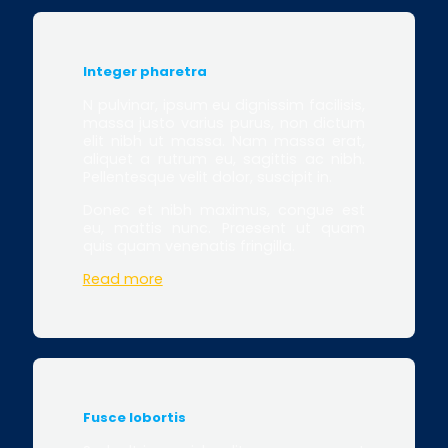
Integer pharetra
N pulvinar, ipsum eu dignissim facilisis,
massa justo varius purus, non dictum
elit nibh ut massa. Nam massa erat,
aliquet a rutrum eu, sagittis ac nibh.
Pellentesque velit dolor, suscipit in.
Donec et nibh maximus, congue est
eu, mattis nunc. Praesent ut quam
quis quam venenatis fringilla.
Read more
Fusce lobortis