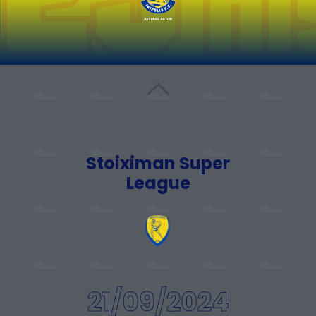
Stoiximan Super
League
21/09/2024