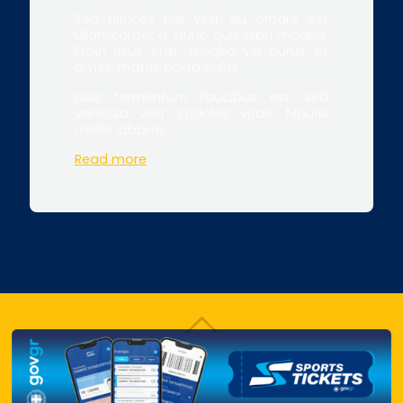
Sed ultrices nisl velit, eu ornare est
ullamcorper a. Nunc quis nibh magna.
Proin risus erat, fringilla vel purus sit
amet, mattis porta enim.
Duis fermentum faucibus est, sed
vehicula velit sodales vitae. Mauris
mollis lobortis.
Read more