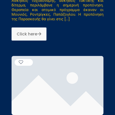
Ασκήσεις ταχυδύναμης, ασκήσεις τακτικής και
δίτερμα, περιλάμβανε η σημερινή προπόνηση.
Θεραπεία και ατομικό πρόγραμμα έκαναν οι
Μουνιός, Ροντρίγκες, Παπάζογλου. Η προπόνηση
της Παρασκευής θα γίνει στις
[…]
Click here
16