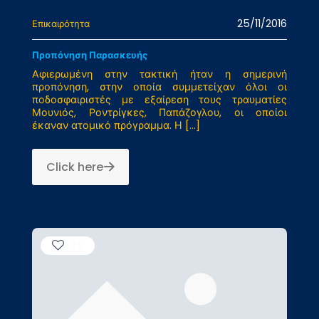
25/11/2016
Επικαιρότητα
Προπόνηση Παρασκευής
Αφιερωμένη στην τακτική ήταν η σημερινή
προπόνηση, στην οποία συμμετείχαν όλοι οι
ποδοσφαιριστές με εξαίρεση τους τραυματίες
Μουνιός, Ροντρίγκες, Παπάζογλου, οι οποίοι
έκαναν ατομικό πρόγραμμα. Η
[…]
Click here
85