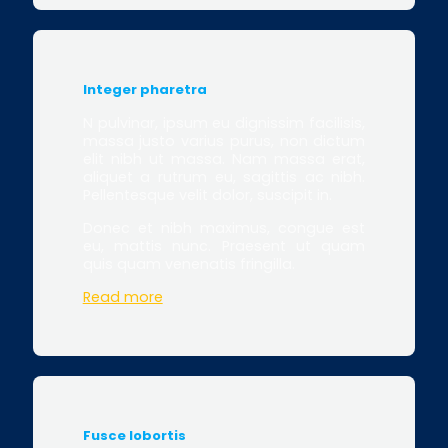
Integer pharetra
N pulvinar, ipsum eu dignissim facilisis,
massa justo varius purus, non dictum
elit nibh ut massa. Nam massa erat,
aliquet a rutrum eu, sagittis ac nibh.
Pellentesque velit dolor, suscipit in.
Donec et nibh maximus, congue est
eu, mattis nunc. Praesent ut quam
quis quam venenatis fringilla.
Read more
Fusce lobortis