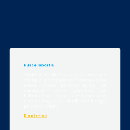
Fusce lobortis
Vivamus in diam turpis. In maximus
tristique. Maecenas non laoreet odio.
Fusce lobortis porttitor purus, vel
vestibulum libero pharetra vel.
Pellentesque lorem fermentum nec
nibh et, fringilla sollicitudin orci. Integer
pharetra magna.
Read more