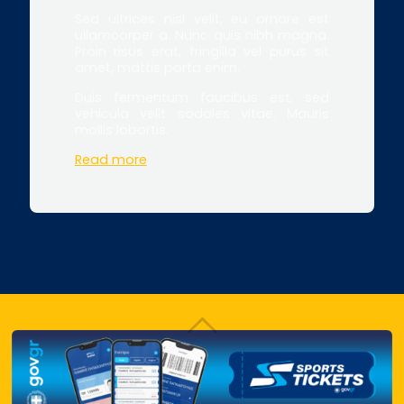
Sed ultrices nisl velit, eu ornare est
ullamcorper a. Nunc quis nibh magna.
Proin risus erat, fringilla vel purus sit
amet, mattis porta enim.
Duis fermentum faucibus est, sed
vehicula velit sodales vitae. Mauris
mollis lobortis.
Read more