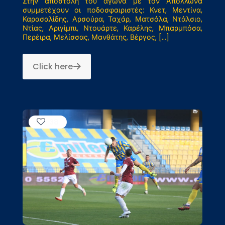
Στην αποστολή του αγώνα με τον Απόλλωνα
συμμετέχουν οι ποδοσφαιριστές: Κνετ, Μεντίνα,
Καρασαλίδης, Αρσούρα, Ταχάρ, Ματσόλα, Ντάλσιο,
Ντίας, Αριγίμπι, Ντουάρτε, Καρέλης, Μπαρμπόσα,
Περέιρα, Μελίσσας, Μανθάτης, Βέργος,
[…]
Click here
38