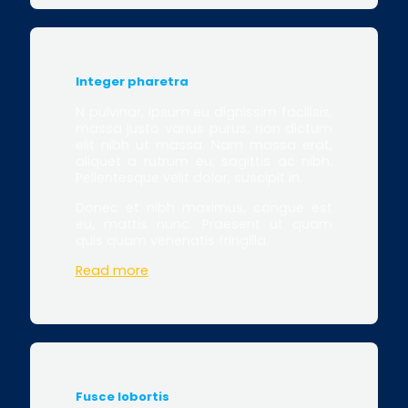
Integer pharetra
N pulvinar, ipsum eu dignissim facilisis,
massa justo varius purus, non dictum
elit nibh ut massa. Nam massa erat,
aliquet a rutrum eu, sagittis ac nibh.
Pellentesque velit dolor, suscipit in.
Donec et nibh maximus, congue est
eu, mattis nunc. Praesent ut quam
quis quam venenatis fringilla.
Read more
Fusce lobortis