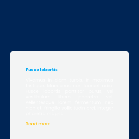
Fusce lobortis
Vivamus in diam turpis. In maximus
tristique. Maecenas non laoreet odio.
Fusce lobortis porttitor purus, vel
vestibulum libero pharetra vel.
Pellentesque lorem fermentum nec
nibh et, fringilla sollicitudin orci. Integer
pharetra magna.
Read more