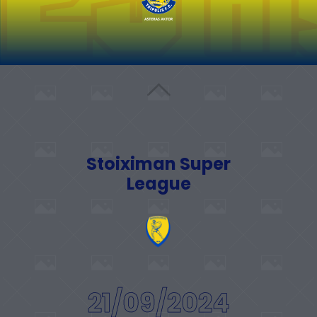
Stoiximan Super
League
21/09/2024