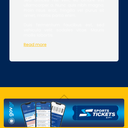
ullamcorper a. Nunc quis nibh magna.
Proin risus erat, fringilla vel purus sit
amet, mattis porta enim.
Duis fermentum faucibus est, sed
vehicula velit sodales vitae. Mauris
mollis lobortis.
Read more