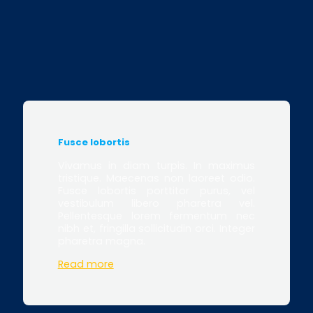
Fusce lobortis
Vivamus in diam turpis. In maximus
tristique. Maecenas non laoreet odio.
Fusce lobortis porttitor purus, vel
vestibulum libero pharetra vel.
Pellentesque lorem fermentum nec
nibh et, fringilla sollicitudin orci. Integer
pharetra magna.
Read more