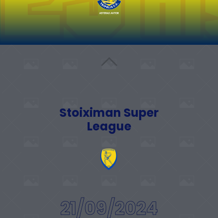
Stoiximan Super
League
21/09/2024