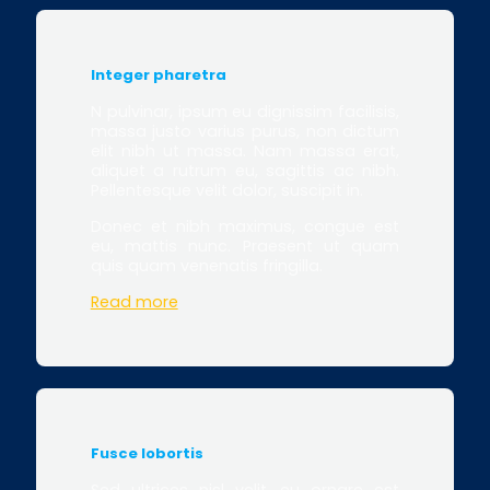
Integer pharetra
N pulvinar, ipsum eu dignissim facilisis,
massa justo varius purus, non dictum
elit nibh ut massa. Nam massa erat,
aliquet a rutrum eu, sagittis ac nibh.
Pellentesque velit dolor, suscipit in.
Donec et nibh maximus, congue est
eu, mattis nunc. Praesent ut quam
quis quam venenatis fringilla.
Read more
Fusce lobortis
Sed ultrices nisl velit, eu ornare est