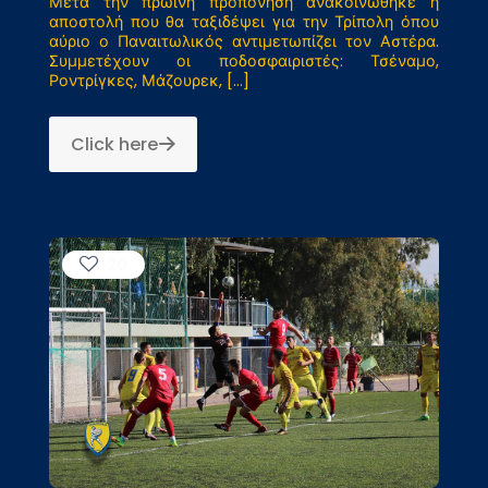
Μετά την πρωινή προπόνηση ανακοινώθηκε η
αποστολή που θα ταξιδέψει για την Τρίπολη όπου
αύριο ο Παναιτωλικός αντιμετωπίζει τον Αστέρα.
Συμμετέχουν οι ποδοσφαιριστές: Τσέναμο,
Ροντρίγκες, Μάζουρεκ,
[…]
Click here
20