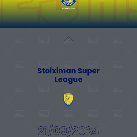
Stoiximan Super
League
21/09/2024