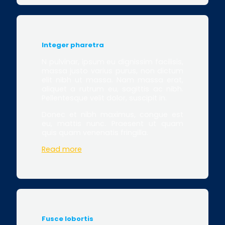
Integer pharetra
N pulvinar, ipsum eu dignissim facilisis,
massa justo varius purus, non dictum
elit nibh ut massa. Nam massa erat,
aliquet a rutrum eu, sagittis ac nibh.
Pellentesque velit dolor, suscipit in.
Donec et nibh maximus, congue est
eu, mattis nunc. Praesent ut quam
quis quam venenatis fringilla.
Read more
Fusce lobortis