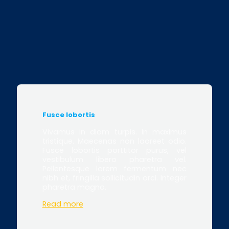
Fusce lobortis
Vivamus in diam turpis. In maximus
tristique. Maecenas non laoreet odio.
Fusce lobortis porttitor purus, vel
vestibulum libero pharetra vel.
Pellentesque lorem fermentum nec
nibh et, fringilla sollicitudin orci. Integer
pharetra magna.
Read more