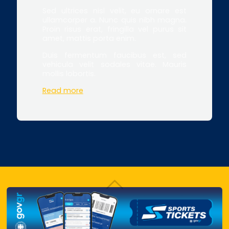
Sed ultrices nisl velit, eu ornare est
ullamcorper a. Nunc quis nibh magna.
Proin risus erat, fringilla vel purus sit
amet, mattis porta enim.
Duis fermentum faucibus est, sed
vehicula velit sodales vitae. Mauris
mollis lobortis.
Read more