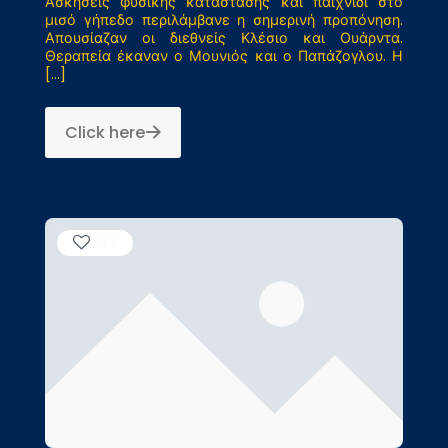
Ασκήσεις φυσικής κατάστασης και παιχνίδι στο
μισό γήπεδο περιλάμβανε η σημερινή προπόνηση.
Απουσίαζαν οι διεθνείς Κλέσιο και Ουάρντα.
Θεραπεία έκαναν ο Μουνιός και ο Παπάζογλου. Η
[…]
Click here
83