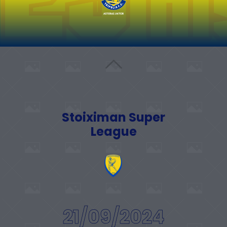
Stoiximan Super
League
21/09/2024