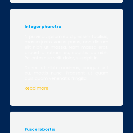
Integer pharetra
N pulvinar, ipsum eu dignissim facilisis,
massa justo varius purus, non dictum
elit nibh ut massa. Nam massa erat,
aliquet a rutrum eu, sagittis ac nibh.
Pellentesque velit dolor, suscipit in.
Donec et nibh maximus, congue est
eu, mattis nunc. Praesent ut quam
quis quam venenatis fringilla.
Read more
Fusce lobortis