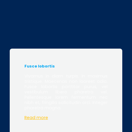
Fusce lobortis
Vivamus in diam turpis. In maximus
tristique. Maecenas non laoreet odio.
Fusce lobortis porttitor purus, vel
vestibulum libero pharetra vel.
Pellentesque lorem fermentum nec
nibh et, fringilla sollicitudin orci. Integer
pharetra magna.
Read more