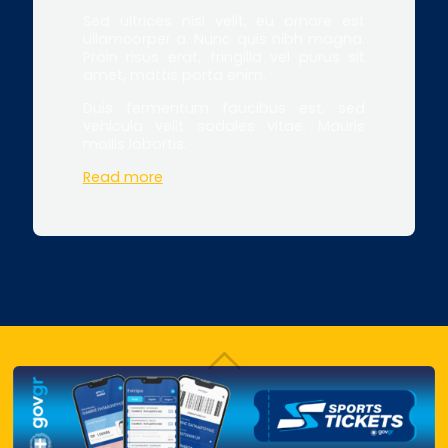
Sed ultrices nisl velit, eu ornare est
ullamcorper a. Nunc quis nibh magna.
Proin risus erat, fringilla vel purus sit
amet, mattis porta enim.
Duis fermentum faucibus est, sed
vehicula velit sodales vitae. Mauris
mollis lobortis.
Read more