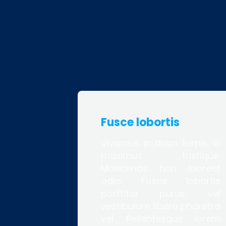
Fusce lobortis
Vivamus in diam turpis. In
maximus tristique.
Maecenas non laoreet
odio. Fusce lobortis
porttitor purus, vel
vestibulum libero pharetra
vel. Pellentesque lorem