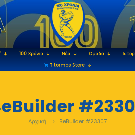
7
100 Χρόνια
Νέα
Ομάδα
Ιστορ
Titormos Store
eBuilder #2330
Αρχική
BeBuilder #23307