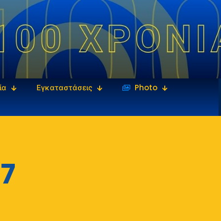
ία
Εγκαταστάσεις
‎‏‏‎ ‎Photo
7