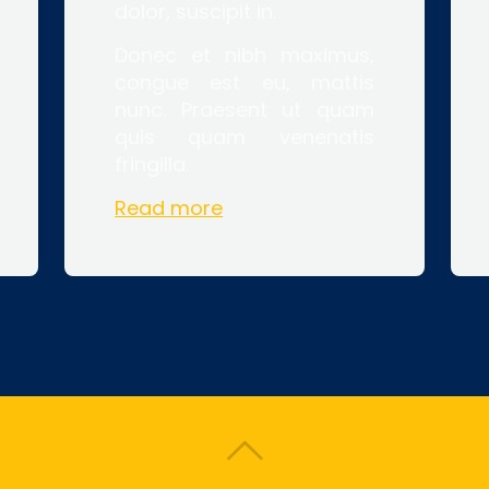
dolor, suscipit in.
Donec et nibh maximus,
congue est eu, mattis
nunc. Praesent ut quam
quis quam venenatis
fringilla.
Read more