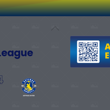
 League
4