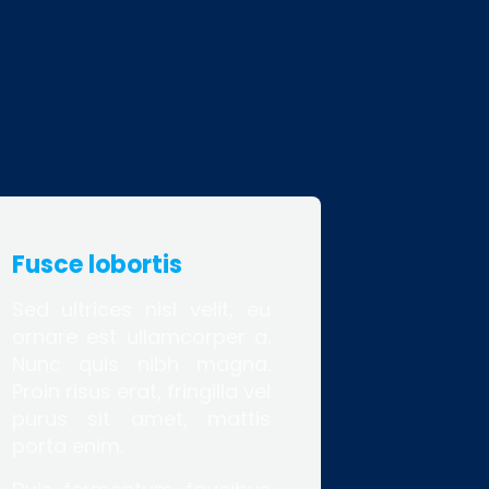
Fusce lobortis
Sed ultrices nisl velit, eu
ornare est ullamcorper a.
Nunc quis nibh magna.
Proin risus erat, fringilla vel
purus sit amet, mattis
porta enim.