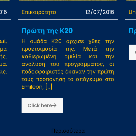
016
Επικαιρότητα
12/07/2016
Un
Πρώτη της Κ20
Π
ωί,
Η ομάδα Κ20 άρχισε χθες την
μμα
προετοιμασία της. Μετά την
ής,
καθιερωμένη ομιλία και την
μα.
ανάλυση του προγράμματος, οι
ις,
ποδοσφαιριστές έκαναν την πρώτη
τους προπόνηση το απόγευμα στο
Emileon,
[…]
Click here
Περισσότερα