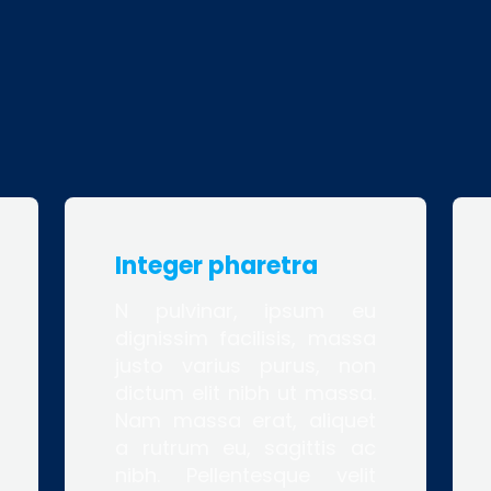
Integer pharetra
N pulvinar, ipsum eu
dignissim facilisis, massa
justo varius purus, non
dictum elit nibh ut massa.
Nam massa erat, aliquet
a rutrum eu, sagittis ac
nibh. Pellentesque velit