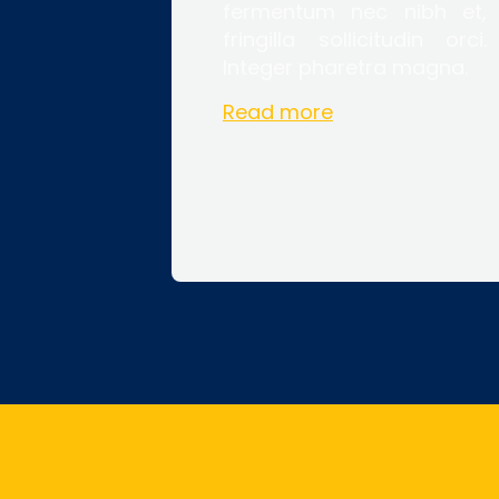
fermentum nec nibh et,
fringilla sollicitudin orci.
Integer pharetra magna.
Read more