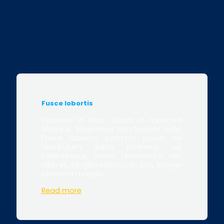
Fusce lobortis
Vivamus in diam turpis. In maximus
tristique. Maecenas non laoreet odio.
Fusce lobortis porttitor purus, vel
vestibulum libero pharetra vel.
Pellentesque lorem fermentum nec
nibh et, fringilla sollicitudin orci. Integer
pharetra magna.
Read more