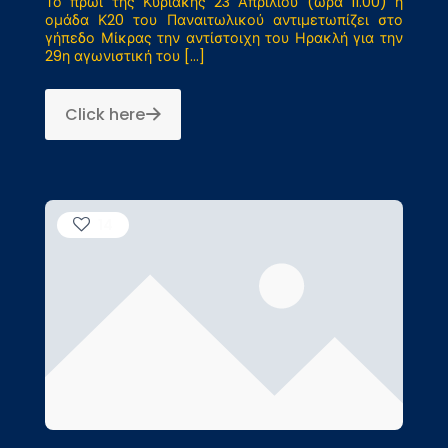
Το πρωί της Κυριακής 23 Απριλίου (ώρα 11.00) η
ομάδα Κ20 του Παναιτωλικού αντιμετωπίζει στο
γήπεδο Μίκρας την αντίστοιχη του Ηρακλή για την
29η αγωνιστική του
[…]
Click here
14