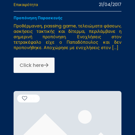
21/04/2017
Επικαιρότητα
Προπόνηση Παρασκευής
Προθέρμανση, passing game, τελειώματα φάσεων,
ασκήσεις τακτικής και δίτερμα, περιλάμβανε η
σημερινή προπόνηση. Ενοχλήσεις στον
τετρακέφαλο είχε ο Παπαδόπουλος και δεν
προπονήθηκε. Αποχώρησε με ενοχλήσεις στον
[…]
Click here
69