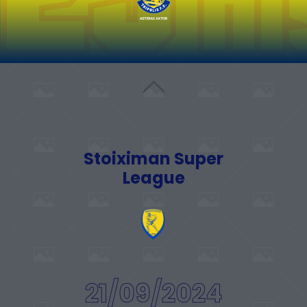
Stoiximan Super
League
21/09/2024