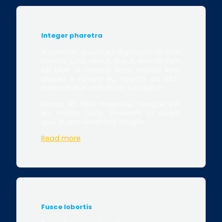
Integer pharetra
N pulvinar, ipsum eu dignissim facilisis,
massa justo varius purus, non dictum
elit nibh ut massa. Nam massa erat,
aliquet a rutrum eu, sagittis ac nibh.
Pellentesque velit dolor, suscipit in.
Donec et nibh maximus, congue est
eu, mattis nunc. Praesent ut quam
quis quam venenatis fringilla.
Read more
Fusce lobortis