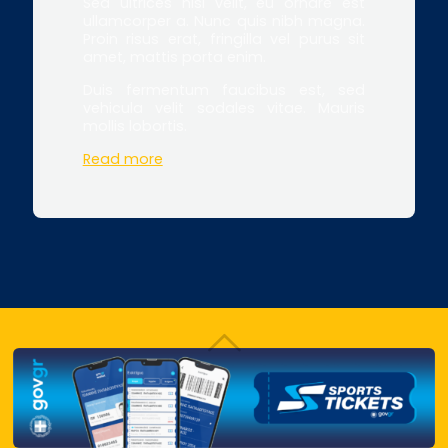
Sed ultrices nisl velit, eu ornare est
ullamcorper a. Nunc quis nibh magna.
Proin risus erat, fringilla vel purus sit
amet, mattis porta enim.
Duis fermentum faucibus est, sed
vehicula velit sodales vitae. Mauris
mollis lobortis.
Read more