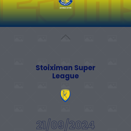
Stoiximan Super
League
21/09/2024