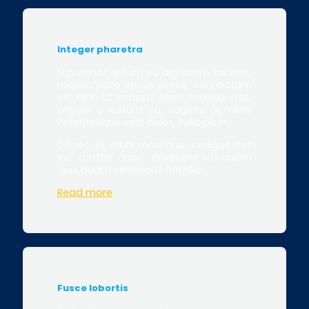
Integer pharetra
N pulvinar, ipsum eu dignissim facilisis,
massa justo varius purus, non dictum
elit nibh ut massa. Nam massa erat,
aliquet a rutrum eu, sagittis ac nibh.
Pellentesque velit dolor, suscipit in.
Donec et nibh maximus, congue est
eu, mattis nunc. Praesent ut quam
quis quam venenatis fringilla.
Read more
Fusce lobortis