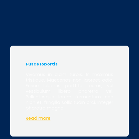
Fusce lobortis
Vivamus in diam turpis. In maximus
tristique. Maecenas non laoreet odio.
Fusce lobortis porttitor purus, vel
vestibulum libero pharetra vel.
Pellentesque lorem fermentum nec
nibh et, fringilla sollicitudin orci. Integer
pharetra magna.
Read more