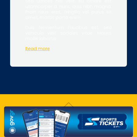
Sed ultrices nisl velit, eu ornare est
ullamcorper a. Nunc quis nibh magna.
Proin risus erat, fringilla vel purus sit
amet, mattis porta enim.
Duis fermentum faucibus est, sed
vehicula velit sodales vitae. Mauris
mollis lobortis.
Read more