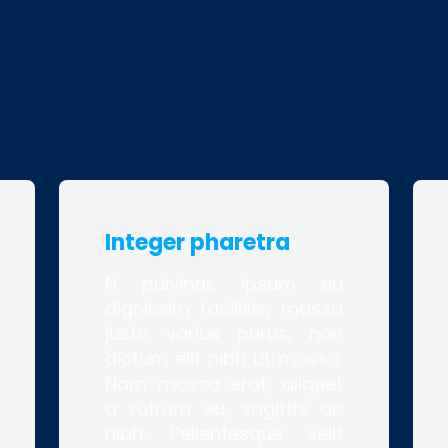
Integer pharetra
N pulvinar, ipsum eu
dignissim facilisis, massa
justo varius purus, non
dictum elit nibh ut massa.
Nam massa erat, aliquet
a rutrum eu, sagittis ac
nibh. Pellentesque velit