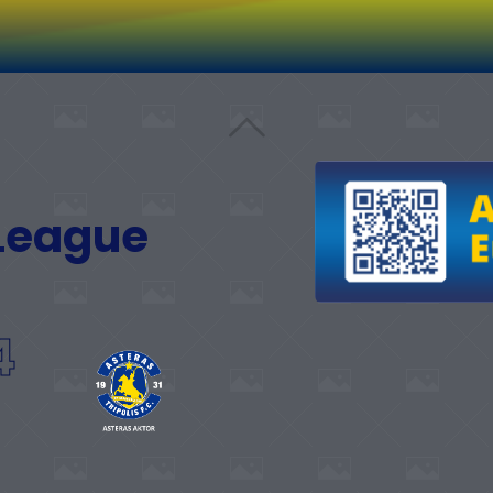
 League
4