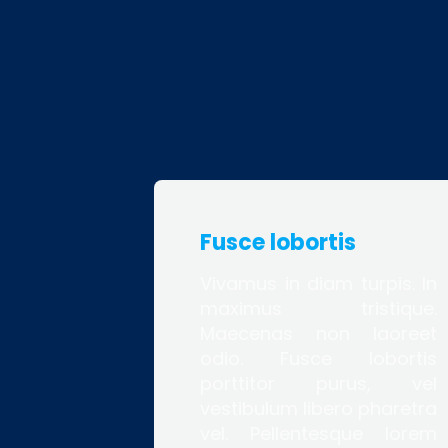
Fusce lobortis
Vivamus in diam turpis. In
maximus tristique.
Maecenas non laoreet
odio. Fusce lobortis
porttitor purus, vel
vestibulum libero pharetra
vel. Pellentesque lorem