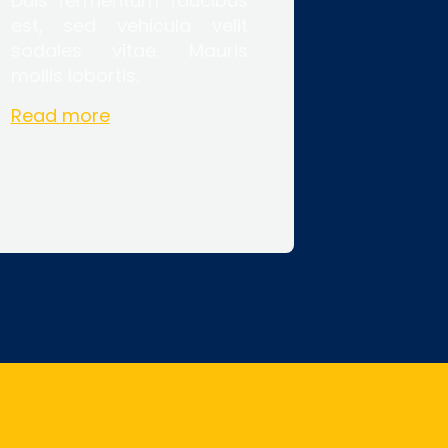
Duis fermentum faucibus
est, sed vehicula velit
sodales vitae. Mauris
mollis lobortis.
Read more