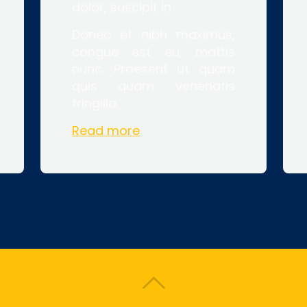
dolor, suscipit in.
Donec et nibh maximus,
congue est eu, mattis
nunc. Praesent ut quam
quis quam venenatis
fringilla.
Read more