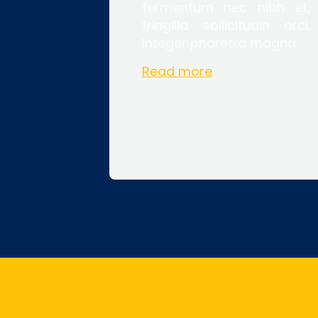
fermentum nec nibh et,
fringilla sollicitudin orci.
Integer pharetra magna.
Read more