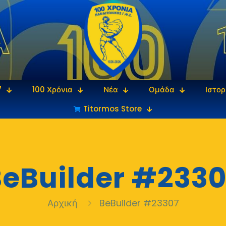
7
100 Χρόνια
Νέα
Ομάδα
Ιστορ
Titormos Store
eBuilder #2330
Αρχική
BeBuilder #23307