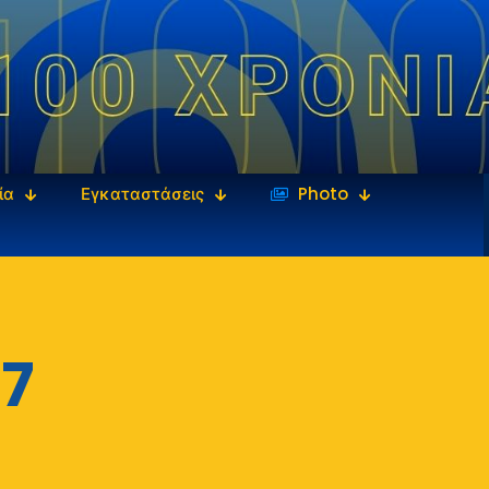
ία
Εγκαταστάσεις
‎‏‏‎ ‎Photo
7