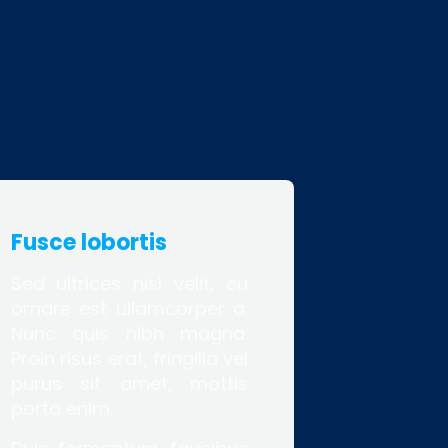
Fusce lobortis
Sed ultrices nisl velit, eu
ornare est ullamcorper a.
Nunc quis nibh magna.
Proin risus erat, fringilla vel
purus sit amet, mattis
porta enim.