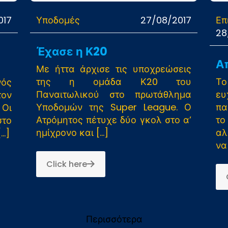
017
Υποδομές
27/08/2017
Επ
28
Έχασε η Κ20
Α
Με ήττα άρχισε τις υποχρεώσεις
της η ομάδα Κ20 του
Το
νός
Παναιτωλικού στο πρωτάθλημα
ευ
τον
Υποδομών της Super League. Ο
πα
 Οι
Ατρόμητος πέτυχε δύο γκολ στο α’
το
στο
ημίχρονο και
[…]
αλ
…]
να
Click here
Περισσότερα