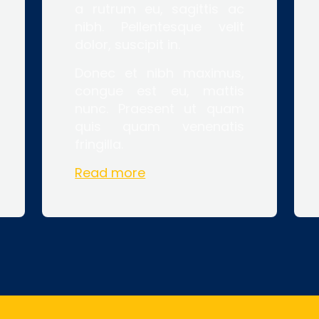
a rutrum eu, sagittis ac
nibh. Pellentesque velit
dolor, suscipit in.
Donec et nibh maximus,
congue est eu, mattis
nunc. Praesent ut quam
quis quam venenatis
fringilla.
Read more