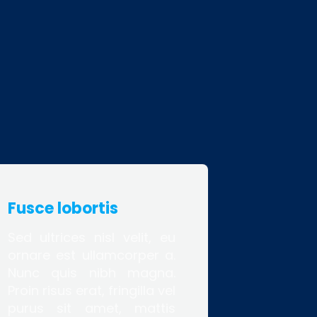
Fusce lobortis
Sed ultrices nisl velit, eu
ornare est ullamcorper a.
Nunc quis nibh magna.
Proin risus erat, fringilla vel
purus sit amet, mattis