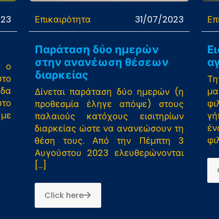
023
Επικαιρότητα
31/07/2023
Επ
Παράταση δύο ημερών
Ει
στην ανανέωση θέσεων
α
ε ο
διαρκείας
στο
Τη
άδα
μα
Δίνεται παράταση δύο ημερών (η
ώτο
φι
προθεσμία έληγε απόψε) στους
 με
γή
παλαιούς κατόχους εισιτηρίων
έν
διαρκείας ώστε να ανανεώσουν τη
φι
θέση τους. Από την Πέμπτη 3
Αυγούστου 2023 ελευθερώνονται
[…]
Click here