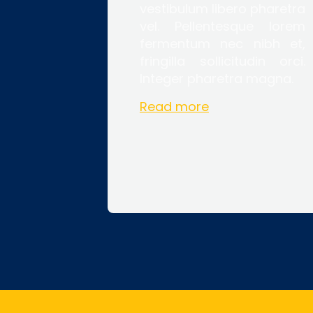
vestibulum libero pharetra
vel. Pellentesque lorem
fermentum nec nibh et,
fringilla sollicitudin orci.
Integer pharetra magna.
Read more