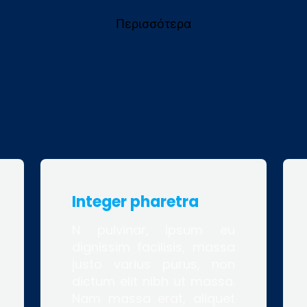
Περισσότερα
Integer pharetra
N pulvinar, ipsum eu
dignissim facilisis, massa
justo varius purus, non
dictum elit nibh ut massa.
Nam massa erat, aliquet