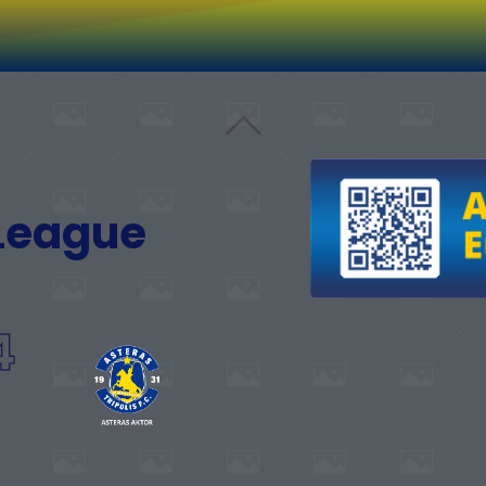
 League
4