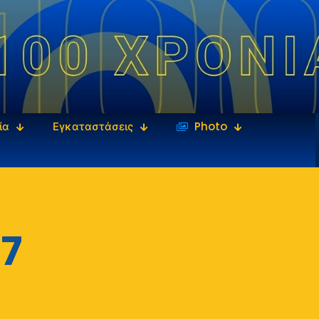
ία
Εγκαταστάσεις
‎‏‏‎ ‎Photo
7