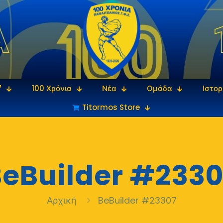
7
100 Χρόνια
Νέα
Ομάδα
Ιστορ
Titormos Store
eBuilder #2330
Αρχική
BeBuilder #23307