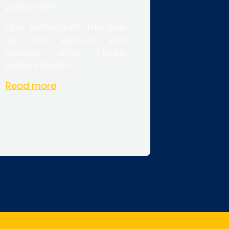
porta enim.
Duis fermentum faucibus
est, sed vehicula velit
sodales vitae. Mauris
mollis lobortis.
Read more