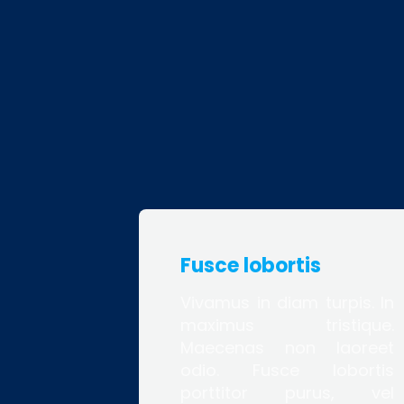
Fusce lobortis
Vivamus in diam turpis. In
maximus tristique.
Maecenas non laoreet
odio. Fusce lobortis
porttitor purus, vel