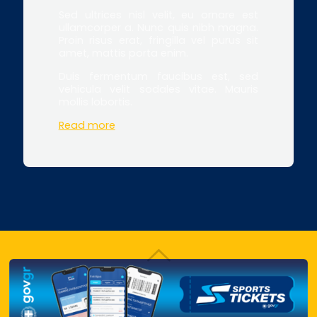
Sed ultrices nisl velit, eu ornare est
ullamcorper a. Nunc quis nibh magna.
Proin risus erat, fringilla vel purus sit
amet, mattis porta enim.
Duis fermentum faucibus est, sed
vehicula velit sodales vitae. Mauris
mollis lobortis.
Read more