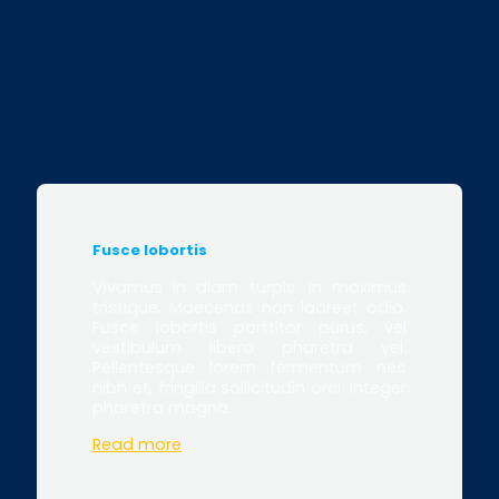
Fusce lobortis
Vivamus in diam turpis. In maximus
tristique. Maecenas non laoreet odio.
Fusce lobortis porttitor purus, vel
vestibulum libero pharetra vel.
Pellentesque lorem fermentum nec
nibh et, fringilla sollicitudin orci. Integer
pharetra magna.
Read more