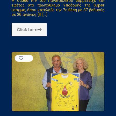
Η ομάδα Κ19 του Παναιτωλικού συμμετείχε και
εφέτος στο πρωτάθλημα Υποδομής της Super
League, όπου κατέλαβε την 7η θέση με 37 βαθμούς
σε 26 αγώνες (11
[…]
Click here
16