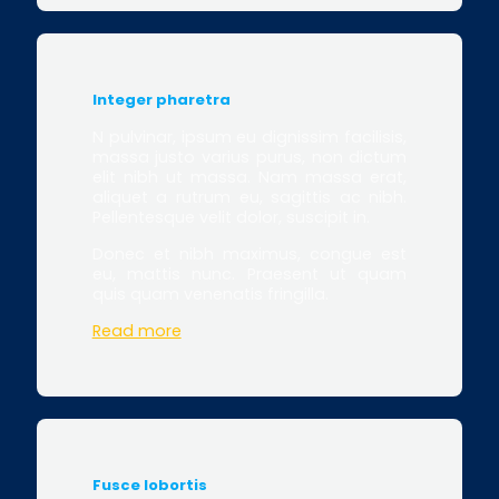
Integer pharetra
N pulvinar, ipsum eu dignissim facilisis,
massa justo varius purus, non dictum
elit nibh ut massa. Nam massa erat,
aliquet a rutrum eu, sagittis ac nibh.
Pellentesque velit dolor, suscipit in.
Donec et nibh maximus, congue est
eu, mattis nunc. Praesent ut quam
quis quam venenatis fringilla.
Read more
Fusce lobortis