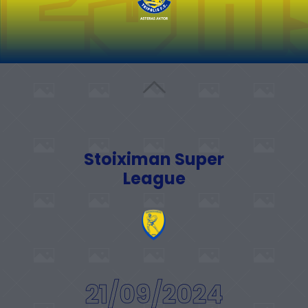
Stoiximan Super
League
21/09/2024