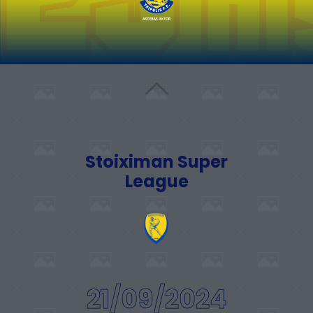
Stoiximan Super
League
21/09/2024