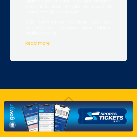
ullamcorper a. Nunc quis nibh magna.
Proin risus erat, fringilla vel purus sit
amet, mattis porta enim.
Duis fermentum faucibus est, sed
vehicula velit sodales vitae. Mauris
mollis lobortis.
Read more