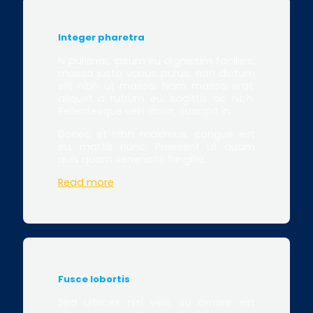
Integer pharetra
N pulvinar, ipsum eu dignissim facilisis,
massa justo varius purus, non dictum
elit nibh ut massa. Nam massa erat,
aliquet a rutrum eu, sagittis ac nibh.
Pellentesque velit dolor, suscipit in.
Donec et nibh maximus, congue est
eu, mattis nunc. Praesent ut quam
quis quam venenatis fringilla.
Read more
Fusce lobortis
Sed ultrices nisl velit, eu ornare est