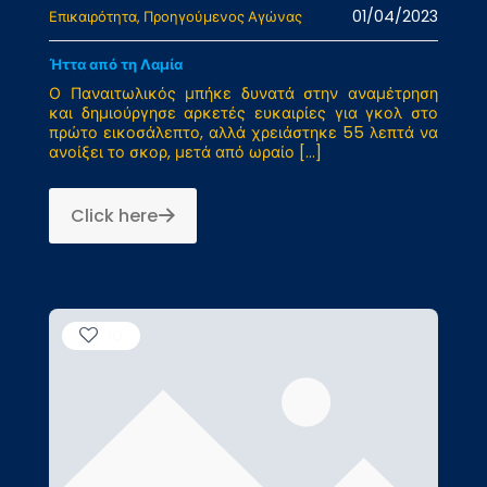
01/04/2023
Επικαιρότητα
Προηγούμενος Αγώνας
Ήττα από τη Λαμία
Ο Παναιτωλικός μπήκε δυνατά στην αναμέτρηση
και δημιούργησε αρκετές ευκαιρίες για γκολ στο
πρώτο εικοσάλεπτο, αλλά χρειάστηκε 55 λεπτά να
ανοίξει το σκορ, μετά από ωραίο
[…]
Click here
10