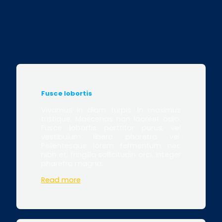
Fusce lobortis
Vivamus in diam turpis. In maximus
tristique. Maecenas non laoreet odio.
Fusce lobortis porttitor purus, vel
vestibulum libero pharetra vel.
Pellentesque lorem fermentum nec
nibh et, fringilla sollicitudin orci. Integer
pharetra magna.
Read more