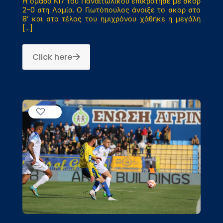
Η ομάδα Κ17 του Παναιτωλικού επικράτησε με σκορ
2-0 στη Λαμία. Ο Γιωτόπουλος άνοιξε το σκορ στο
8’ και στο τέλος του ημιχρόνου χάθηκε η μεγάλη
[…]
Click here
11