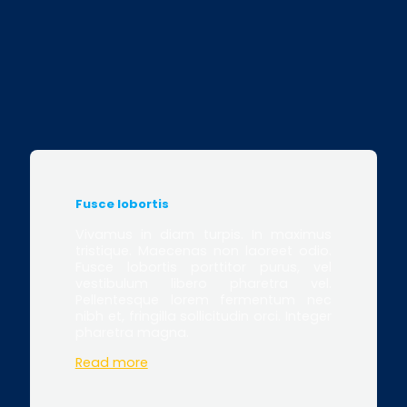
Fusce lobortis
Vivamus in diam turpis. In maximus
tristique. Maecenas non laoreet odio.
Fusce lobortis porttitor purus, vel
vestibulum libero pharetra vel.
Pellentesque lorem fermentum nec
nibh et, fringilla sollicitudin orci. Integer
pharetra magna.
Read more