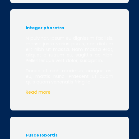
Integer pharetra
N pulvinar, ipsum eu dignissim facilisis,
massa justo varius purus, non dictum
elit nibh ut massa. Nam massa erat,
aliquet a rutrum eu, sagittis ac nibh.
Pellentesque velit dolor, suscipit in.
Donec et nibh maximus, congue est
eu, mattis nunc. Praesent ut quam
quis quam venenatis fringilla.
Read more
Fusce lobortis