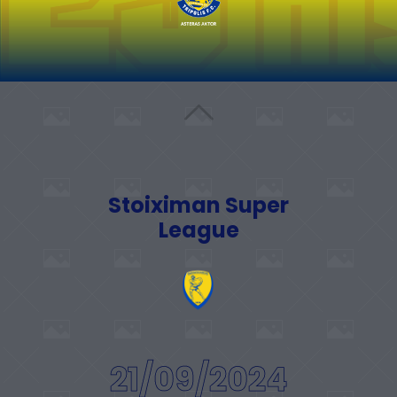
Stoiximan Super
League
21/09/2024