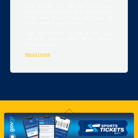
Sed ultrices nisl velit, eu ornare est
ullamcorper a. Nunc quis nibh magna.
Proin risus erat, fringilla vel purus sit
amet, mattis porta enim.
Duis fermentum faucibus est, sed
vehicula velit sodales vitae. Mauris
mollis lobortis.
Read more