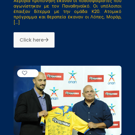
Αερόβια προπόνηση έκαναν οι ποδοσφαιριστές που
αγωνίστηκαν με τον Παναθηναϊκό. Οι υπόλοιποι
έπαιξαν δίτερμα με την ομάδα Κ20. Ατομικό
πρόγραμμα και θεραπεία έκαναν οι Λόπες, Μοράρ,
[…]
Click here
61