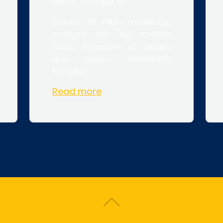
dolor, suscipit in.
Donec et nibh maximus,
congue est eu, mattis
nunc. Praesent ut quam
quis quam venenatis
fringilla.
Read more