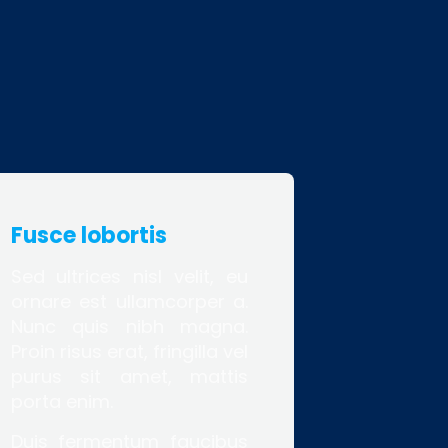
Fusce lobortis
Sed ultrices nisl velit, eu
ornare est ullamcorper a.
Nunc quis nibh magna.
Proin risus erat, fringilla vel
purus sit amet, mattis
porta enim.
Duis fermentum faucibus