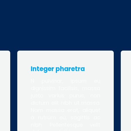
Integer pharetra
N pulvinar, ipsum eu
dignissim facilisis, massa
justo varius purus, non
dictum elit nibh ut massa.
Nam massa erat, aliquet
a rutrum eu, sagittis ac
nibh. Pellentesque velit