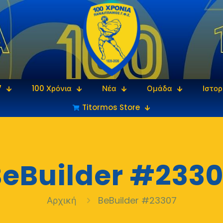
7
100 Χρόνια
Νέα
Ομάδα
Ιστορ
Titormos Store
eBuilder #2330
Αρχική
BeBuilder #23307