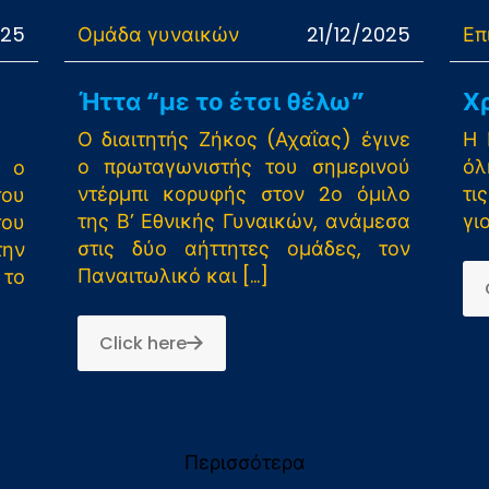
025
Ομάδα γυναικών
21/12/2025
Επ
Ήττα “με το έτσι θέλω”
Χ
Ο διαιτητής Ζήκος (Αχαΐας) έγινε
Η 
ο πρωταγωνιστής του σημερινού
όλ
 ο
ντέρμπι κορυφής στον 2ο όμιλο
τι
ου
της Β’ Εθνικής Γυναικών, ανάμεσα
γ
ου
στις δύο αήττητες ομάδες, τον
την
Παναιτωλικό και
[…]
 το
Click here
Περισσότερα