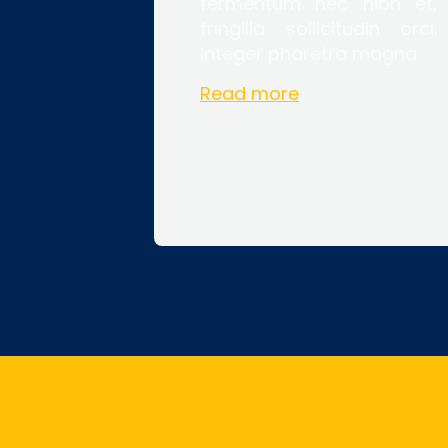
fermentum nec nibh et,
fringilla sollicitudin orci.
Integer pharetra magna.
Read more