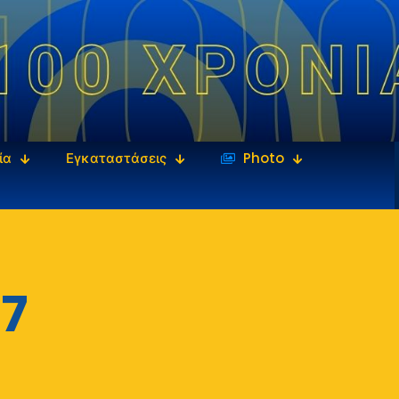
ία
Εγκαταστάσεις
‎‏‏‎ ‎Photo
7