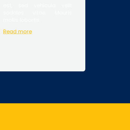
est, sed vehicula velit
sodales vitae. Mauris
mollis lobortis.
Read more