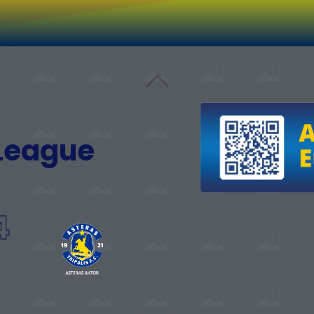
 League
4