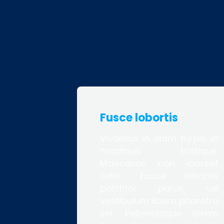
Fusce lobortis
Vivamus in diam turpis. In
maximus tristique.
Maecenas non laoreet
odio. Fusce lobortis
porttitor purus, vel
vestibulum libero pharetra
vel. Pellentesque lorem