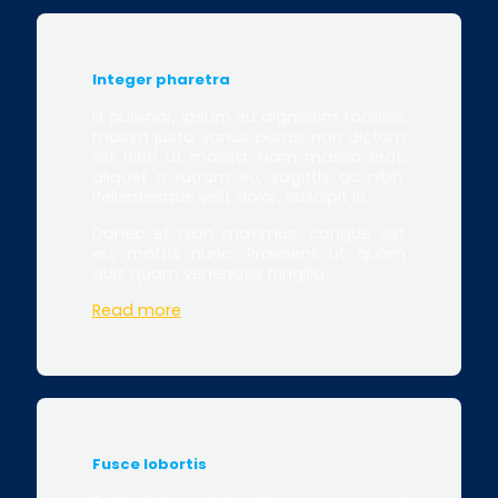
Integer pharetra
N pulvinar, ipsum eu dignissim facilisis,
massa justo varius purus, non dictum
elit nibh ut massa. Nam massa erat,
aliquet a rutrum eu, sagittis ac nibh.
Pellentesque velit dolor, suscipit in.
Donec et nibh maximus, congue est
eu, mattis nunc. Praesent ut quam
quis quam venenatis fringilla.
Read more
Fusce lobortis