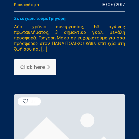
18/05/2017
Επικαιρότητα
Σε ευχαριστούμε Γρηγόρη
Δύο χρόνια συνεργασίας, 53 αγώνες
πρωταθλήματος, 3 σημαντικά γκολ, μεγάλη
προσφορά. Γρηγόρη Μάκο σε ευχαριστούμε για όσα
πρόσφερες στον ΠΑΝΑΙΤΩΛΙΚΟ! Κάθε επιτυχία στη
ζωή σου και
[…]
Click here
37