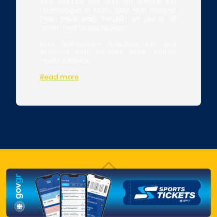
Sed ultrices nisl velit, eu ornare est
ullamcorper a. Nunc quis nibh magna.
Proin risus erat, fringilla vel purus sit
amet, mattis porta enim.
Duis fermentum faucibus est, sed
vehicula velit sodales vitae. Mauris
mollis lobortis.
Read more