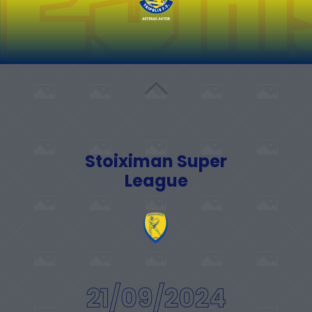
Stoiximan Super
League
21/09/2024