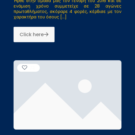
Ήρθε στην ομάδα μας τον Γενάρη του 2016 και σε
ενάμιση χρόνο συμμετείχε σε 28 αγώνες
πρωταθλήματος, σκόραρε 4 φορές, κέρδισε με τον
χαρακτήρα του όσους
[…]
Click here
72