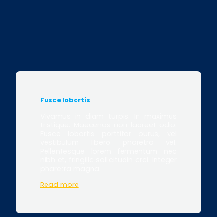
Fusce lobortis
Vivamus in diam turpis. In maximus
tristique. Maecenas non laoreet odio.
Fusce lobortis porttitor purus, vel
vestibulum libero pharetra vel.
Pellentesque lorem fermentum nec
nibh et, fringilla sollicitudin orci. Integer
pharetra magna.
Read more