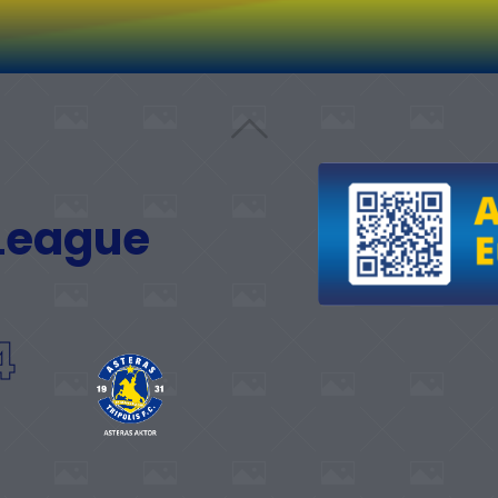
 League
4