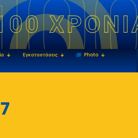
ία
Εγκαταστάσεις
‎‏‏‎ ‎Photo
7