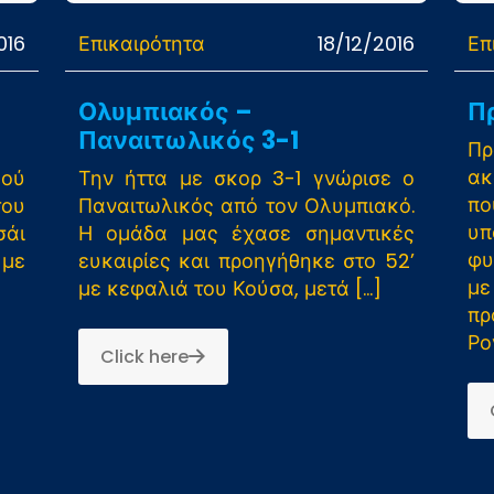
016
Επικαιρότητα
18/12/2016
Επ
Ολυμπιακός –
Π
Παναιτωλικός 3-1
Π
ακ
κού
Την ήττα με σκορ 3-1 γνώρισε ο
π
του
Παναιτωλικός από τον Ολυμπιακό.
υ
σάι
Η ομάδα μας έχασε σημαντικές
φυ
 με
ευκαιρίες και προηγήθηκε στο 52’
με
με κεφαλιά του Κούσα, μετά
[…]
π
Ρο
Click here