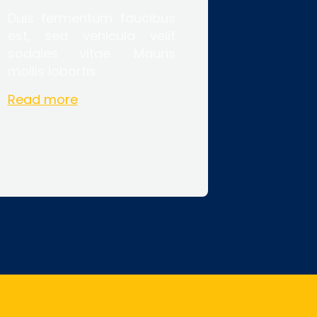
Duis fermentum faucibus
est, sed vehicula velit
sodales vitae. Mauris
mollis lobortis.
Read more