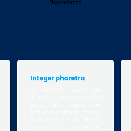
Περισσότερα
Integer pharetra
N pulvinar, ipsum eu
dignissim facilisis, massa
justo varius purus, non
dictum elit nibh ut massa.
Nam massa erat, aliquet
a rutrum eu, sagittis ac