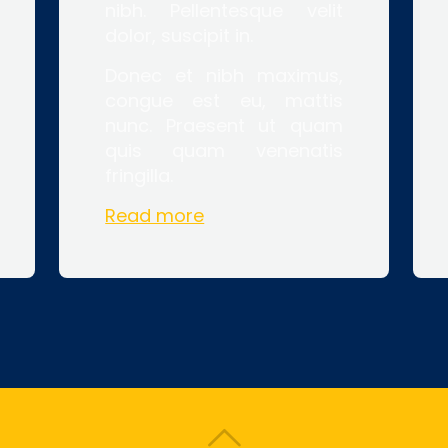
nibh. Pellentesque velit
dolor, suscipit in.
Donec et nibh maximus,
congue est eu, mattis
nunc. Praesent ut quam
quis quam venenatis
fringilla.
Read more