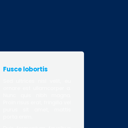
Fusce lobortis
Sed ultrices nisl velit, eu
ornare est ullamcorper a.
Nunc quis nibh magna.
Proin risus erat, fringilla vel
purus sit amet, mattis
porta enim.