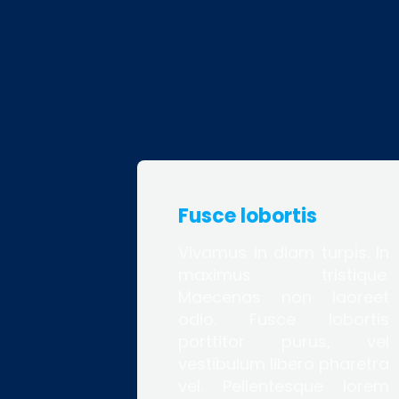
Fusce lobortis
Vivamus in diam turpis. In
maximus tristique.
Maecenas non laoreet
odio. Fusce lobortis
porttitor purus, vel
vestibulum libero pharetra
vel. Pellentesque lorem