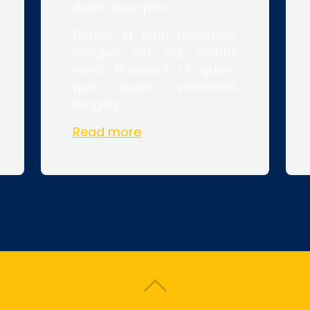
dolor, suscipit in.
Donec et nibh maximus,
congue est eu, mattis
nunc. Praesent ut quam
quis quam venenatis
fringilla.
Read more