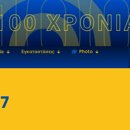
ία
Εγκαταστάσεις
‎‏‏‎ ‎Photo
7