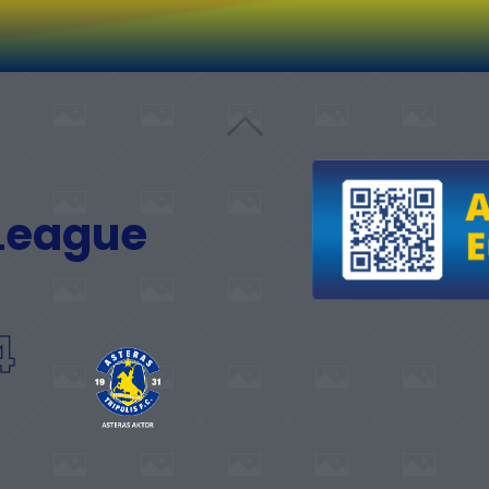
 League
4