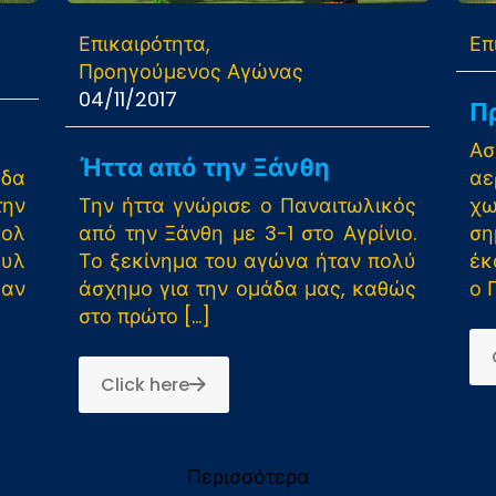
Επικαιρότητα
Επ
Προηγούμενος Αγώνας
04/11/2017
Π
Ασ
Ήττα από την Ξάνθη
άδα
αε
την
Την ήττα γνώρισε ο Παναιτωλικός
χω
κολ
από την Ξάνθη με 3-1 στο Αγρίνιο.
ση
ουλ
Το ξεκίνημα του αγώνα ήταν πολύ
έκ
αν
άσχημο για την ομάδα μας, καθώς
ο 
στο πρώτο
[…]
Click here
Περισσότερα