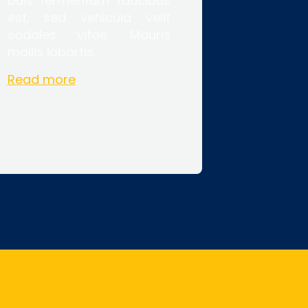
Duis fermentum faucibus
est, sed vehicula velit
sodales vitae. Mauris
mollis lobortis.
Read more