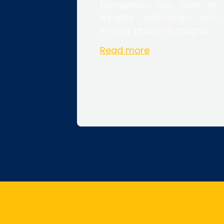
fermentum nec nibh et,
fringilla sollicitudin orci.
Integer pharetra magna.
Read more