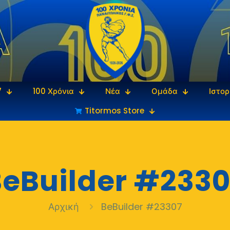
7
100 Χρόνια
Νέα
Ομάδα
Ιστορ
Titormos Store
eBuilder #2330
Αρχική
BeBuilder #23307