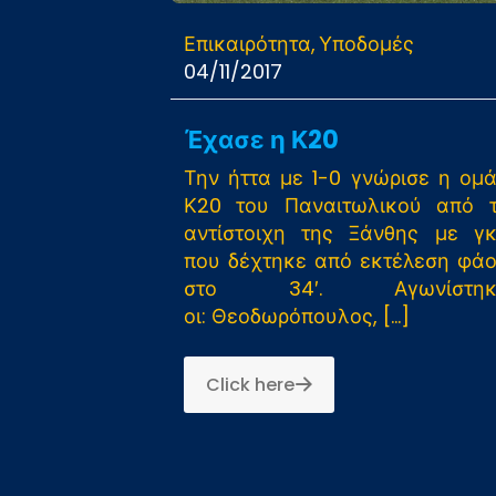
Επικαιρότητα
Υποδομές
04/11/2017
Έχασε η Κ20
Την ήττα με 1-0 γνώρισε η ομ
Κ20 του Παναιτωλικού από 
αντίστοιχη της Ξάνθης με γ
που δέχτηκε από εκτέλεση φά
στο 34′. Αγωνίστηκ
οι: Θεοδωρόπουλος,
[…]
Click here