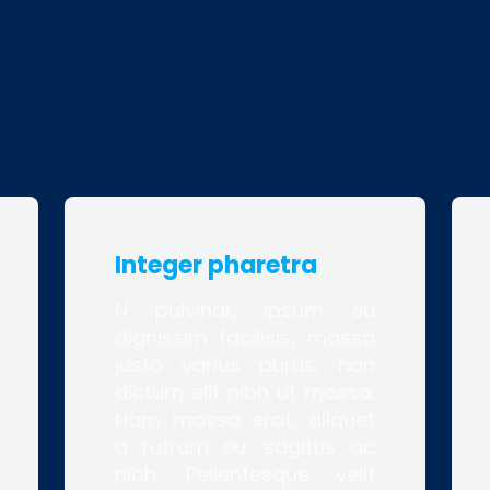
Integer pharetra
N pulvinar, ipsum eu
dignissim facilisis, massa
justo varius purus, non
dictum elit nibh ut massa.
Nam massa erat, aliquet
a rutrum eu, sagittis ac
nibh. Pellentesque velit