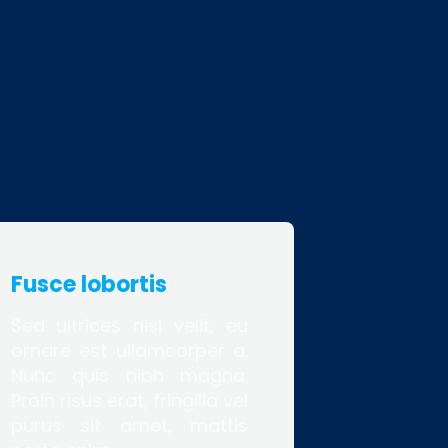
Fusce lobortis
Sed ultrices nisl velit, eu
ornare est ullamcorper a.
Nunc quis nibh magna.
Proin risus erat, fringilla vel
purus sit amet, mattis