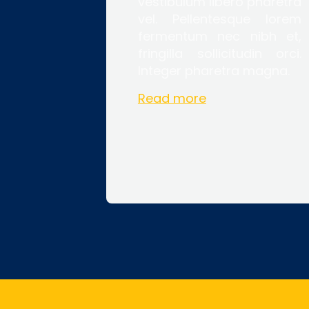
vestibulum libero pharetra
vel. Pellentesque lorem
fermentum nec nibh et,
fringilla sollicitudin orci.
Integer pharetra magna.
Read more