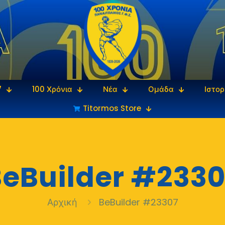
7
100 Χρόνια
Νέα
Ομάδα
Ιστορ
Titormos Store
eBuilder #2330
Αρχική
BeBuilder #23307