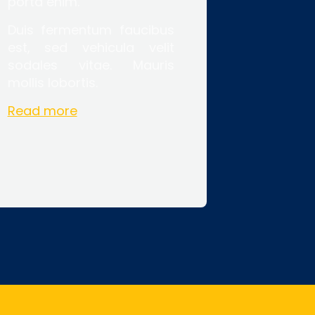
porta enim.
Duis fermentum faucibus
est, sed vehicula velit
sodales vitae. Mauris
mollis lobortis.
Read more