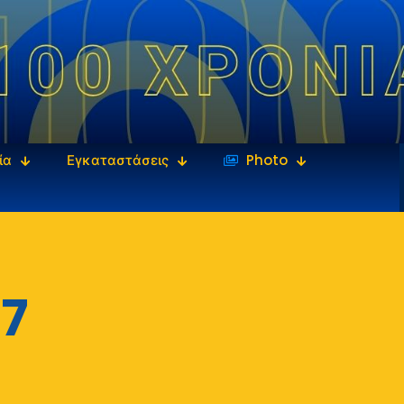
ία
Εγκαταστάσεις
‎‏‏‎ ‎Photo
7