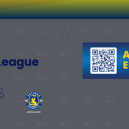
 League
4