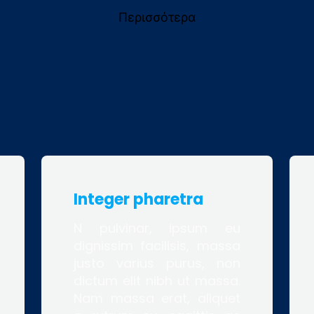
Περισσότερα
Integer pharetra
N pulvinar, ipsum eu
dignissim facilisis, massa
justo varius purus, non
dictum elit nibh ut massa.
Nam massa erat, aliquet