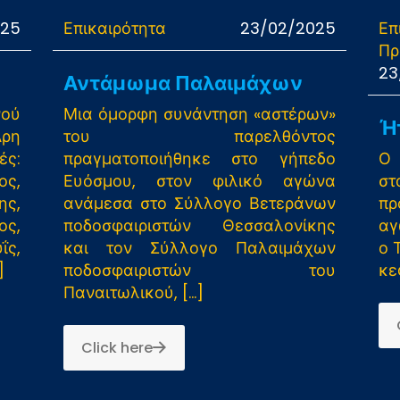
025
Επικαιρότητα
23/02/2025
Επ
Πρ
23
Αντάμωμα Παλαιμάχων
ού
Μια όμορφη συνάντηση «αστέρων»
Ήτ
Άρη
του παρελθόντος
ές:
πραγματοποιήθηκε στο γήπεδο
Ο
ς,
Ευόσμου, στον φιλικό αγώνα
σ
ς,
ανάμεσα στο Σύλλογο Βετεράνων
π
ς,
ποδοσφαιριστών Θεσσαλονίκης
αγ
ς,
και τον Σύλλογο Παλαιμάχων
ο 
]
ποδοσφαιριστών του
κε
Παναιτωλικού,
[…]
Click here