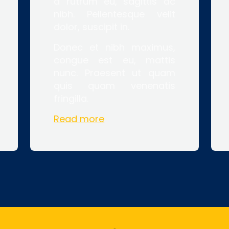
a rutrum eu, sagittis ac
nibh. Pellentesque velit
dolor, suscipit in.
Donec et nibh maximus,
congue est eu, mattis
nunc. Praesent ut quam
quis quam venenatis
fringilla.
Read more