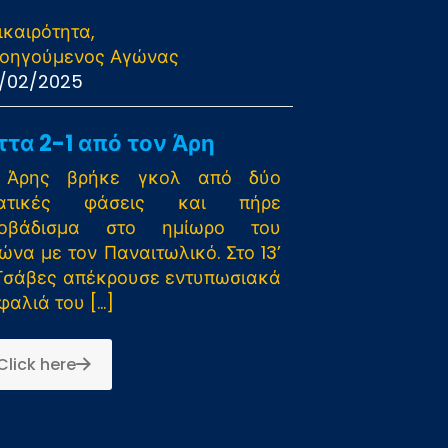
ικαιρότητα
οηγούμενος Αγώνας
/02/2025
τα 2-1 από τον Άρη
 Άρης βρήκε γκολ από δύο
τατικές φάσεις και πήρε
ροβάδισμα στο ημίωρο του
ώνα με τον Παναιτωλικό. Στο 13’
Τσάβες απέκρουσε εντυπωσιακά
φαλιά του
[…]
Click here