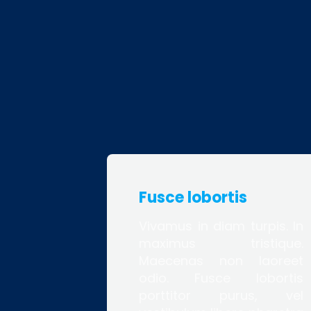
Fusce lobortis
Vivamus in diam turpis. In
maximus tristique.
Maecenas non laoreet
odio. Fusce lobortis
porttitor purus, vel