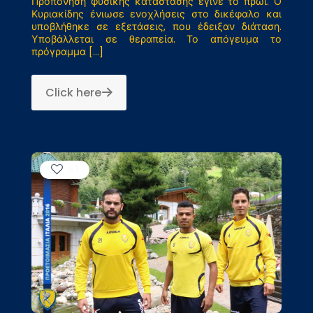
Προπόνηση φυσικής κατάστασης έγινε το πρωί. Ο
Κυριακίδης ένιωσε ενοχλήσεις στο δικέφαλο και
υποβλήθηκε σε εξετάσεις, που έδειξαν διάταση.
Υποβάλλεται σε θεραπεία. Το απόγευμα το
πρόγραμμα
[…]
Click here
61