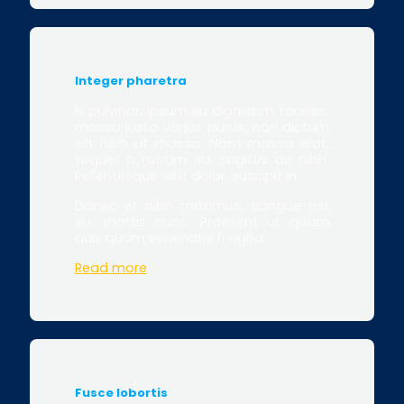
Integer pharetra
N pulvinar, ipsum eu dignissim facilisis,
massa justo varius purus, non dictum
elit nibh ut massa. Nam massa erat,
aliquet a rutrum eu, sagittis ac nibh.
Pellentesque velit dolor, suscipit in.
Donec et nibh maximus, congue est
eu, mattis nunc. Praesent ut quam
quis quam venenatis fringilla.
Read more
Fusce lobortis