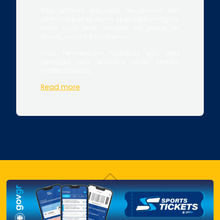
Sed ultrices nisl velit, eu ornare est
ullamcorper a. Nunc quis nibh magna.
Proin risus erat, fringilla vel purus sit
amet, mattis porta enim.
Duis fermentum faucibus est, sed
vehicula velit sodales vitae. Mauris
mollis lobortis.
Read more