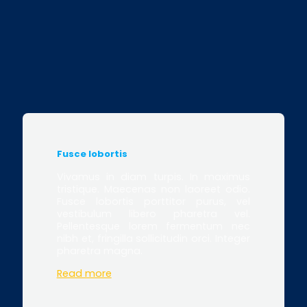
Fusce lobortis
Vivamus in diam turpis. In maximus
tristique. Maecenas non laoreet odio.
Fusce lobortis porttitor purus, vel
vestibulum libero pharetra vel.
Pellentesque lorem fermentum nec
nibh et, fringilla sollicitudin orci. Integer
pharetra magna.
Read more