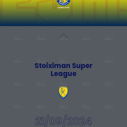
Stoiximan Super
League
21/09/2024