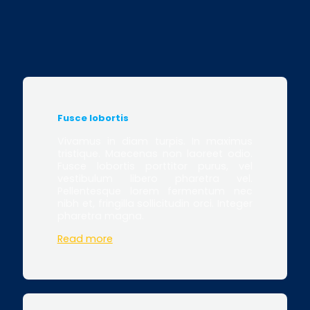
Fusce lobortis
Vivamus in diam turpis. In maximus
tristique. Maecenas non laoreet odio.
Fusce lobortis porttitor purus, vel
vestibulum libero pharetra vel.
Pellentesque lorem fermentum nec
nibh et, fringilla sollicitudin orci. Integer
pharetra magna.
Read more