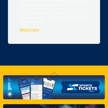
Proin risus erat, fringilla vel purus sit
amet, mattis porta enim.
Duis fermentum faucibus est, sed
vehicula velit sodales vitae. Mauris
mollis lobortis.
Read more