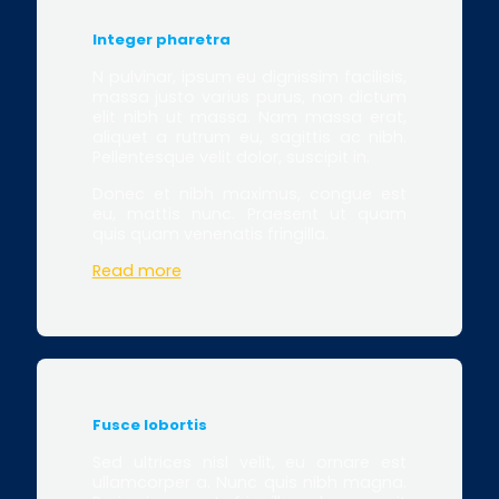
Integer pharetra
N pulvinar, ipsum eu dignissim facilisis,
massa justo varius purus, non dictum
elit nibh ut massa. Nam massa erat,
aliquet a rutrum eu, sagittis ac nibh.
Pellentesque velit dolor, suscipit in.
Donec et nibh maximus, congue est
eu, mattis nunc. Praesent ut quam
quis quam venenatis fringilla.
Read more
Fusce lobortis
Sed ultrices nisl velit, eu ornare est
ullamcorper a. Nunc quis nibh magna.