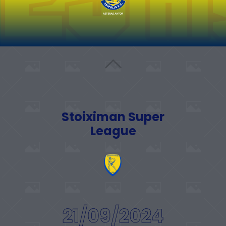
Stoiximan Super
League
21/09/2024