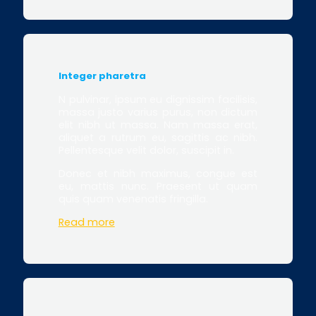
Integer pharetra
N pulvinar, ipsum eu dignissim facilisis,
massa justo varius purus, non dictum
elit nibh ut massa. Nam massa erat,
aliquet a rutrum eu, sagittis ac nibh.
Pellentesque velit dolor, suscipit in.
Donec et nibh maximus, congue est
eu, mattis nunc. Praesent ut quam
quis quam venenatis fringilla.
Read more