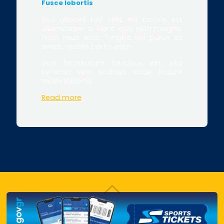
Fusce lobortis
Sed ultrices nisl velit, eu ornare est
ullamcorper a. Nunc quis nibh magna.
Proin risus erat, fringilla vel purus sit
amet, mattis porta enim.
Duis fermentum faucibus est, sed
vehicula velit sodales vitae. Mauris
mollis lobortis.
Read more