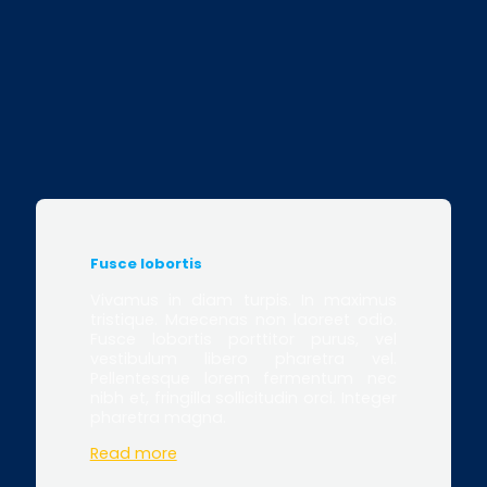
Fusce lobortis
Vivamus in diam turpis. In maximus
tristique. Maecenas non laoreet odio.
Fusce lobortis porttitor purus, vel
vestibulum libero pharetra vel.
Pellentesque lorem fermentum nec
nibh et, fringilla sollicitudin orci. Integer
pharetra magna.
Read more