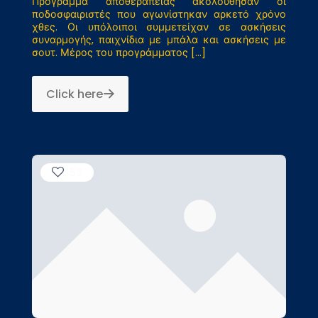
Πρόγραμμα αποθεραπείας ακολούθησαν οι
ποδοσφαιριστές που αγωνίστηκαν αρκετό χρόνο
χθες. Οι υπόλοιποι συμμετείχαν σε ασκήσεις
συναρμογής, παιχνίδια με μπάλα και ασκήσεις με
σουτ. Μέρος του προγράμματος
[…]
Click here
53