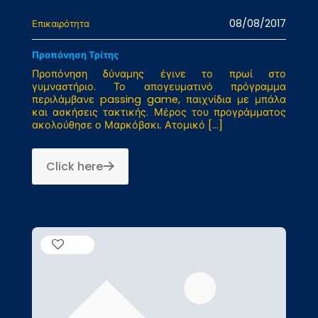
08/08/2017
Επικαιρότητα
Προπόνηση Τρίτης
Προπόνηση δύναμης έγινε το πρωί στο
γυμναστήριο. Το απογευματινό πρόγραμμα
περιλάμβανε passing game, παιχνίδια με μπάλα
και ασκήσεις τακτικής. Μέρος του προγράμματος
ακολούθησε ο Μαρκόβσκι. Ατομικό
[…]
Click here
50