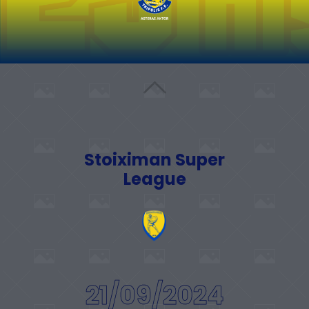
Stoiximan Super
League
21/09/2024