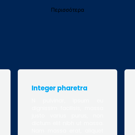
Περισσότερα
Integer pharetra
N pulvinar, ipsum eu
dignissim facilisis, massa
justo varius purus, non
dictum elit nibh ut massa.
Nam massa erat, aliquet