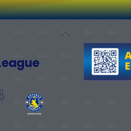
 League
4