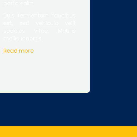
porta enim.
Duis fermentum faucibus
est, sed vehicula velit
sodales vitae. Mauris
mollis lobortis.
Read more