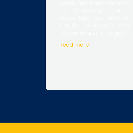
vestibulum libero pharetra
vel. Pellentesque lorem
fermentum nec nibh et,
fringilla sollicitudin orci.
Integer pharetra magna.
Read more