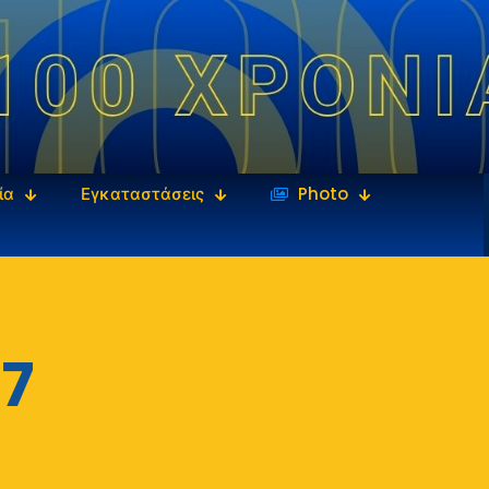
ία
Εγκαταστάσεις
‎‏‏‎ ‎Photo
7