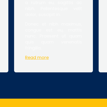
a rutrum eu, sagittis ac
nibh. Pellentesque velit
dolor, suscipit in.
Donec et nibh maximus,
congue est eu, mattis
nunc. Praesent ut quam
quis quam venenatis
fringilla.
Read more