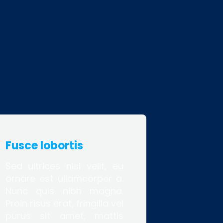
Fusce lobortis
Sed ultrices nisl velit, eu
ornare est ullamcorper a.
Nunc quis nibh magna.
Proin risus erat, fringilla vel
purus sit amet, mattis