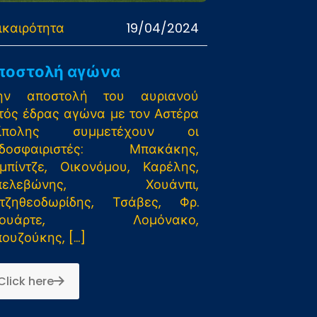
ικαιρότητα
19/04/2024
ποστολή αγώνα
ην αποστολή του αυριανού
τός έδρας αγώνα με τον Αστέρα
ρίπολης συμμετέχουν οι
οδοσφαιριστές: Μπακάκης,
μπίντζε, Οικονόμου, Καρέλης,
πελεβώνης, Χουάνπι,
τζηθεοδωρίδης, Τσάβες, Φρ.
τουάρτε, Λομόνακο,
ουζούκης,
[…]
Click here