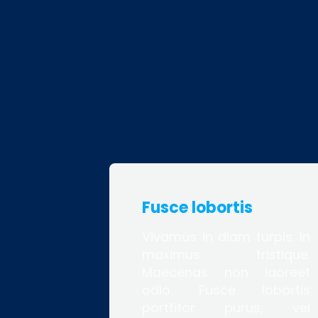
Fusce lobortis
Vivamus in diam turpis. In
maximus tristique.
Maecenas non laoreet
odio. Fusce lobortis
porttitor purus, vel