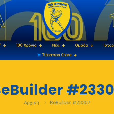
7
100 Χρόνια
Νέα
Ομάδα
Ιστορ
Titormos Store
eBuilder #2330
Αρχική
BeBuilder #23307