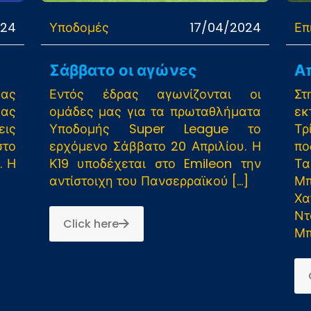
024
Υποδομές
17/04/2024
Επ
Σάββατο οι αγώνες
Α
μας
Εντός έδρας αγωνίζονται οι
Στ
μας
ομάδες μας για τα πρωταθλήματα
εκ
ις
Υποδομής Super League το
Τ
στο
ερχόμενο Σάββατο 20 Απριλίου. Η
π
. Η
Κ19 υποδέχεται στο Emileon την
Τα
αντίστοιχη του Πανσερραϊκού
[…]
Μ
Χα
Ν
Click here
Μπ