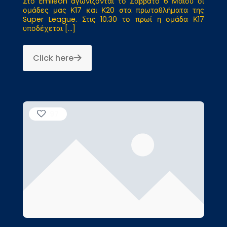
Στο Emileon αγωνίζονται το Σάββατο 6 Μαΐου οι
ομάδες μας Κ17 και Κ20 στα πρωταθλήματα της
Super League. Στις 10.30 το πρωί η ομάδα Κ17
υποδέχεται
[…]
Click here
97