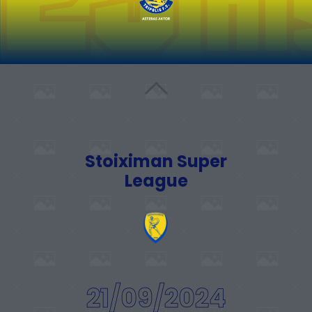
Stoiximan Super
League
21/09/2024