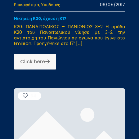
06/05/2017
Επικαιρότητα
Υποδομές
Νίκησε η Κ20, έχασε η Κ17
Κ20: ΠΑΝΑΙΤΩΛΙΚΟΣ – ΠΑΝΙΩΝΙΟΣ 3-2 Η ομάδα
Κ20 του Παναιτωλικού νίκησε με 3-2 την
αντίστοιχη του Πανιώνιου σε αγώνα που έγινε στο
Emileon. Προηγήθηκε στο 17′
[…]
Click here
64