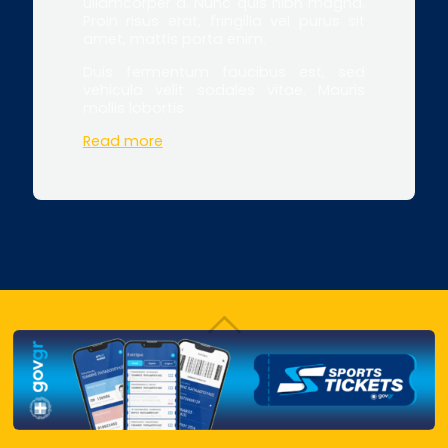
ullamcorper a. Nunc quis nibh magna.
Proin risus erat, fringilla vel purus sit
amet, mattis porta enim.
Duis fermentum faucibus est, sed
vehicula velit sodales vitae. Mauris
mollis lobortis.
Read more