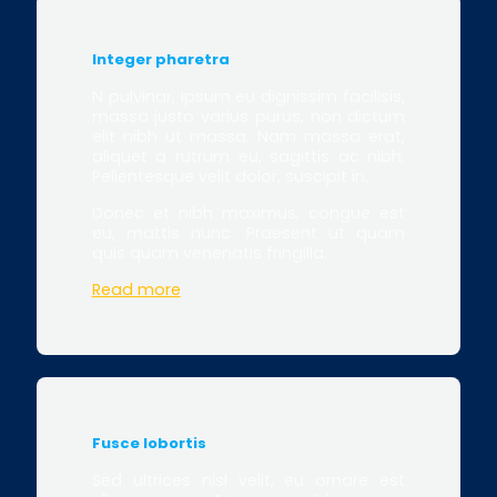
Integer pharetra
N pulvinar, ipsum eu dignissim facilisis,
massa justo varius purus, non dictum
elit nibh ut massa. Nam massa erat,
aliquet a rutrum eu, sagittis ac nibh.
Pellentesque velit dolor, suscipit in.
Donec et nibh maximus, congue est
eu, mattis nunc. Praesent ut quam
quis quam venenatis fringilla.
Read more
Fusce lobortis
Sed ultrices nisl velit, eu ornare est