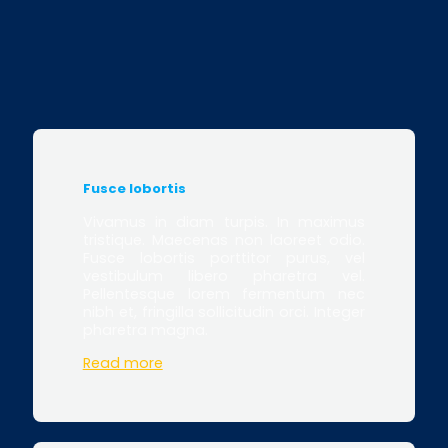
Fusce lobortis
Vivamus in diam turpis. In maximus
tristique. Maecenas non laoreet odio.
Fusce lobortis porttitor purus, vel
vestibulum libero pharetra vel.
Pellentesque lorem fermentum nec
nibh et, fringilla sollicitudin orci. Integer
pharetra magna.
Read more