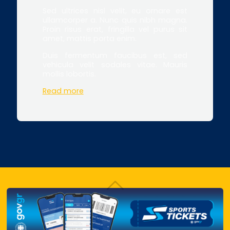
Sed ultrices nisl velit, eu ornare est
ullamcorper a. Nunc quis nibh magna.
Proin risus erat, fringilla vel purus sit
amet, mattis porta enim.
Duis fermentum faucibus est, sed
vehicula velit sodales vitae. Mauris
mollis lobortis.
Read more