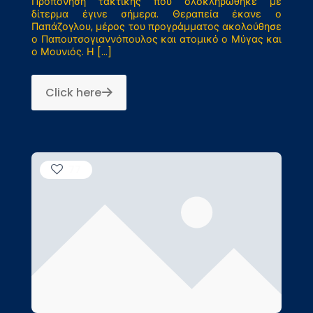
Προπόνηση τακτικής που ολοκληρώθηκε με
δίτερμα έγινε σήμερα. Θεραπεία έκανε ο
Παπάζογλου, μέρος του προγράμματος ακολούθησε
ο Παπουτσογιαννόπουλος και ατομικό ο Μύγας και
ο Μουνιός. Η
[…]
Click here
77