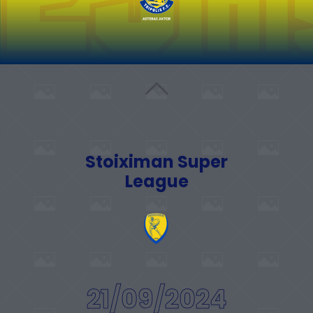
Stoiximan Super
League
21/09/2024