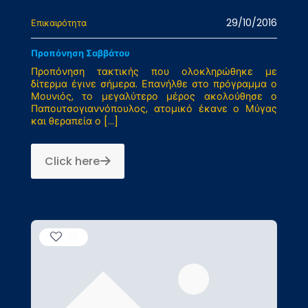
29/10/2016
Επικαιρότητα
Προπόνηση Σαββάτου
Προπόνηση τακτικής που ολοκληρώθηκε με
δίτερμα έγινε σήμερα. Επανήλθε στο πρόγραμμα ο
Μουνιός, το μεγαλύτερο μέρος ακολούθησε ο
Παπουτσογιαννόπουλος, ατομικό έκανε ο Μύγας
και θεραπεία ο
[…]
Click here
31