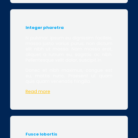
Integer pharetra
N pulvinar, ipsum eu dignissim facilisis,
massa justo varius purus, non dictum
elit nibh ut massa. Nam massa erat,
aliquet a rutrum eu, sagittis ac nibh.
Pellentesque velit dolor, suscipit in.
Donec et nibh maximus, congue est
eu, mattis nunc. Praesent ut quam
quis quam venenatis fringilla.
Read more
Fusce lobortis