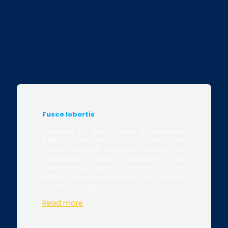
Fusce lobortis
Vivamus in diam turpis. In maximus
tristique. Maecenas non laoreet odio.
Fusce lobortis porttitor purus, vel
vestibulum libero pharetra vel.
Pellentesque lorem fermentum nec
nibh et, fringilla sollicitudin orci. Integer
pharetra magna.
Read more