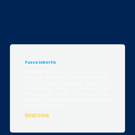
Fusce lobortis
Vivamus in diam turpis. In maximus
tristique. Maecenas non laoreet odio.
Fusce lobortis porttitor purus, vel
vestibulum libero pharetra vel.
Pellentesque lorem fermentum nec
nibh et, fringilla sollicitudin orci. Integer
pharetra magna.
Read more