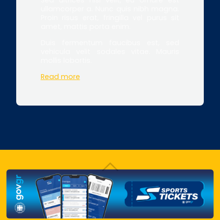
ullamcorper a. Nunc quis nibh magna.
Proin risus erat, fringilla vel purus sit
amet, mattis porta enim.
Duis fermentum faucibus est, sed
vehicula velit sodales vitae. Mauris
mollis lobortis.
Read more