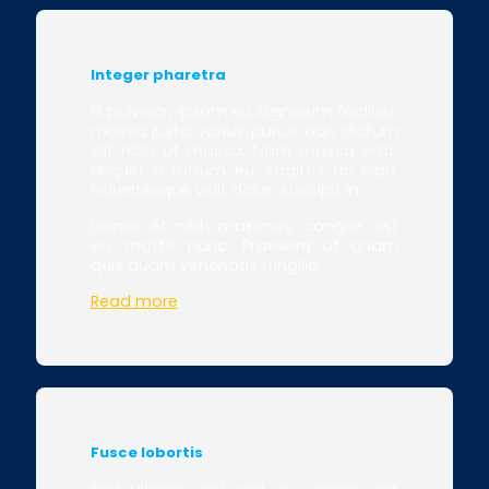
Integer pharetra
N pulvinar, ipsum eu dignissim facilisis,
massa justo varius purus, non dictum
elit nibh ut massa. Nam massa erat,
aliquet a rutrum eu, sagittis ac nibh.
Pellentesque velit dolor, suscipit in.
Donec et nibh maximus, congue est
eu, mattis nunc. Praesent ut quam
quis quam venenatis fringilla.
Read more
Fusce lobortis
Sed ultrices nisl velit, eu ornare est