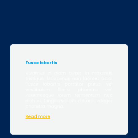
Fusce lobortis
Vivamus in diam turpis. In maximus
tristique. Maecenas non laoreet odio.
Fusce lobortis porttitor purus, vel
vestibulum libero pharetra vel.
Pellentesque lorem fermentum nec
nibh et, fringilla sollicitudin orci. Integer
pharetra magna.
Read more