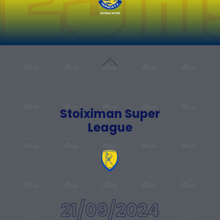
Stoiximan Super
League
21/09/2024