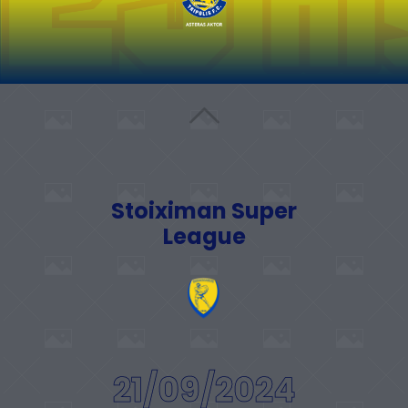
Stoiximan Super
League
21/09/2024