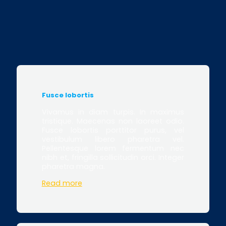
Fusce lobortis
Vivamus in diam turpis. In maximus
tristique. Maecenas non laoreet odio.
Fusce lobortis porttitor purus, vel
vestibulum libero pharetra vel.
Pellentesque lorem fermentum nec
nibh et, fringilla sollicitudin orci. Integer
pharetra magna.
Read more