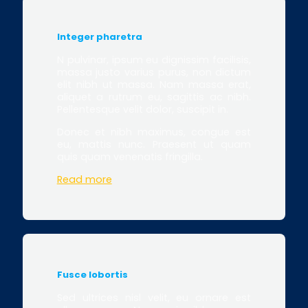
Integer pharetra
N pulvinar, ipsum eu dignissim facilisis,
massa justo varius purus, non dictum
elit nibh ut massa. Nam massa erat,
aliquet a rutrum eu, sagittis ac nibh.
Pellentesque velit dolor, suscipit in.
Donec et nibh maximus, congue est
eu, mattis nunc. Praesent ut quam
quis quam venenatis fringilla.
Read more
Fusce lobortis
Sed ultrices nisl velit, eu ornare est