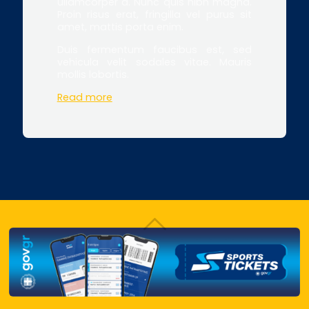
ullamcorper a. Nunc quis nibh magna.
Proin risus erat, fringilla vel purus sit
amet, mattis porta enim.
Duis fermentum faucibus est, sed
vehicula velit sodales vitae. Mauris
mollis lobortis.
Read more