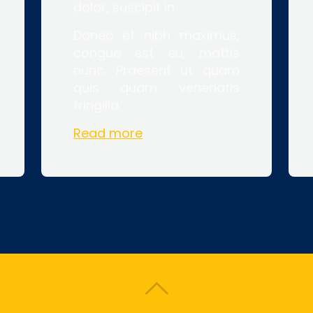
dolor, suscipit in.
Donec et nibh maximus,
congue est eu, mattis
nunc. Praesent ut quam
quis quam venenatis
fringilla.
Read more