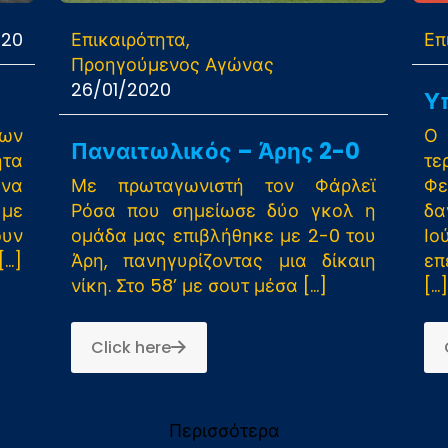
020
Επικαιρότητα
Επ
Προηγούμενος Αγώνας
26/01/2020
Υ
ων
Ο
Παναιτωλικός – Άρης 2-0
τα
τ
ώνα
Με πρωταγωνιστή τον Φάρλεϊ
Φ
 με
Ρόσα που σημείωσε δύο γκολ η
δα
ουν
ομάδα μας επιβλήθηκε με 2-0 του
Ιο
[…]
Άρη, πανηγυρίζοντας μια δίκαιη
επ
νίκη. Στο 58’ με σουτ μέσα
[…]
[…]
Click here
Περισσότερα