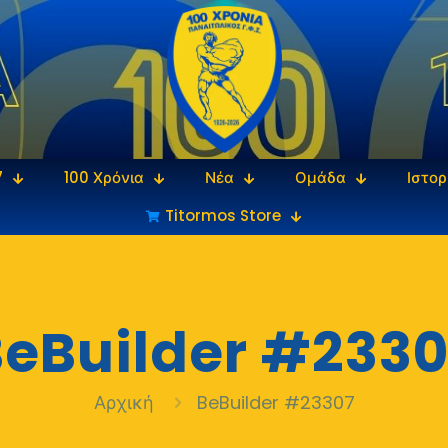
7
100 Χρόνια
Νέα
Ομάδα
Ιστορ
Titormos Store
eBuilder #2330
Αρχική
BeBuilder #23307