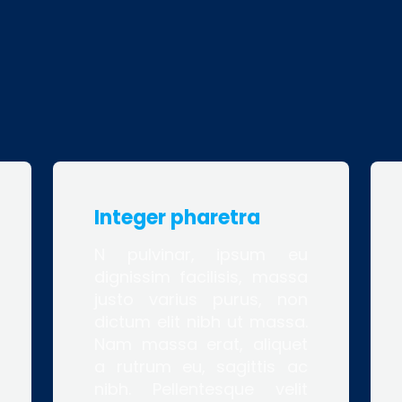
Integer pharetra
N pulvinar, ipsum eu
dignissim facilisis, massa
justo varius purus, non
dictum elit nibh ut massa.
Nam massa erat, aliquet
a rutrum eu, sagittis ac
nibh. Pellentesque velit