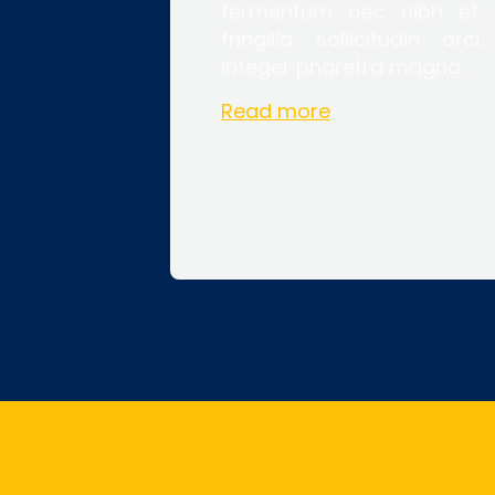
fermentum nec nibh et,
fringilla sollicitudin orci.
Integer pharetra magna.
Read more