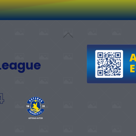
 League
4