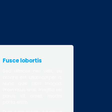
Fusce lobortis
Sed ultrices nisl velit, eu
ornare est ullamcorper a.
Nunc quis nibh magna.
Proin risus erat, fringilla vel
purus sit amet, mattis
porta enim.