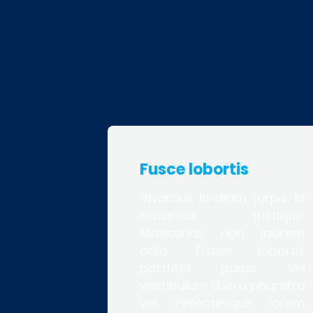
Fusce lobortis
Vivamus in diam turpis. In
maximus tristique.
Maecenas non laoreet
odio. Fusce lobortis
porttitor purus, vel
vestibulum libero pharetra
vel. Pellentesque lorem