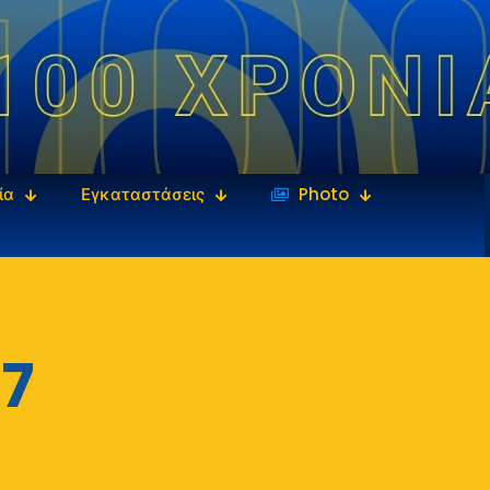
ία
Εγκαταστάσεις
‎‏‏‎ ‎Photo
7