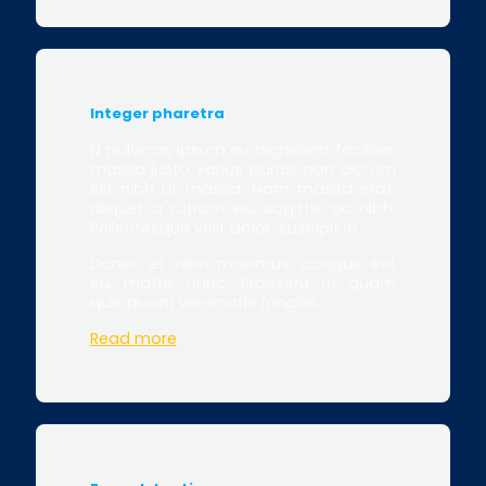
Integer pharetra
N pulvinar, ipsum eu dignissim facilisis,
massa justo varius purus, non dictum
elit nibh ut massa. Nam massa erat,
aliquet a rutrum eu, sagittis ac nibh.
Pellentesque velit dolor, suscipit in.
Donec et nibh maximus, congue est
eu, mattis nunc. Praesent ut quam
quis quam venenatis fringilla.
Read more