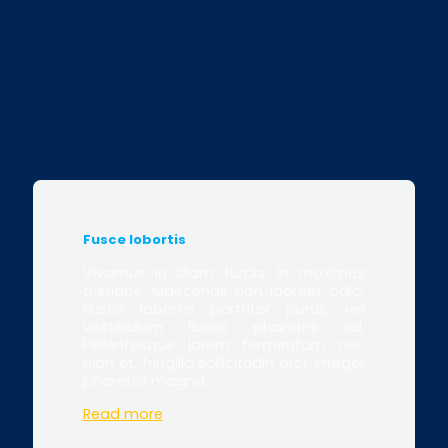
Fusce lobortis
Vivamus in diam turpis. In maximus
tristique. Maecenas non laoreet odio.
Fusce lobortis porttitor purus, vel
vestibulum libero pharetra vel.
Pellentesque lorem fermentum nec
nibh et, fringilla sollicitudin orci. Integer
pharetra magna.
Read more