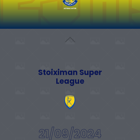
Stoiximan Super
League
21/09/2024