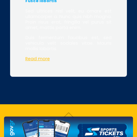
Fusce lobortis
Sed ultrices nisl velit, eu ornare est
ullamcorper a. Nunc quis nibh magna.
Proin risus erat, fringilla vel purus sit
amet, mattis porta enim.
Duis fermentum faucibus est, sed
vehicula velit sodales vitae. Mauris
mollis lobortis.
Read more