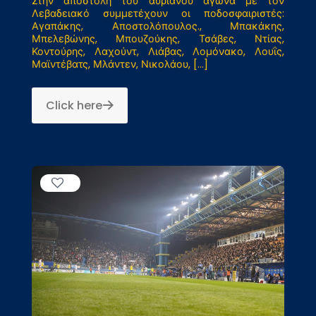
Στην αποστολή του αυριανού αγώνα με τον
Λεβαδειακό συμμετέχουν οι ποδοσφαιριστές:
Αγαπάκης, Αποστολόπουλος., Μπακάκης,
Μπελεβώνης, Μπουζούκης, Τσάβες, Ντίας,
Κοντούρης, Λαχούντ, Λιάβας, Λομόνακο, Λουΐς,
Μαϊντέβατς, Μλάντεν, Νικολάου,
[…]
Click here