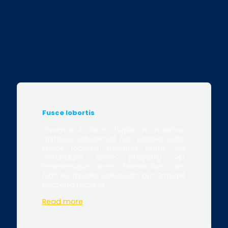
Fusce lobortis
Vivamus in diam turpis. In maximus
tristique. Maecenas non laoreet odio.
Fusce lobortis porttitor purus, vel
vestibulum libero pharetra vel.
Pellentesque lorem fermentum nec
nibh et, fringilla sollicitudin orci. Integer
pharetra magna.
Read more