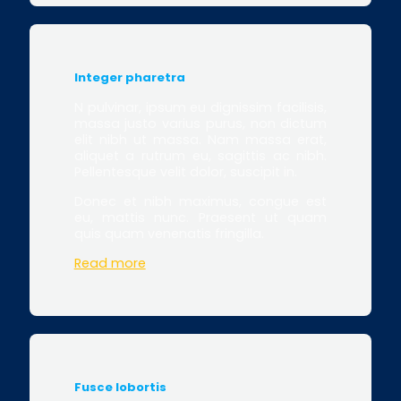
Integer pharetra
N pulvinar, ipsum eu dignissim facilisis,
massa justo varius purus, non dictum
elit nibh ut massa. Nam massa erat,
aliquet a rutrum eu, sagittis ac nibh.
Pellentesque velit dolor, suscipit in.
Donec et nibh maximus, congue est
eu, mattis nunc. Praesent ut quam
quis quam venenatis fringilla.
Read more
Fusce lobortis