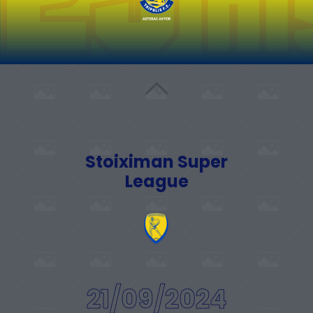
Stoiximan Super
League
21/09/2024