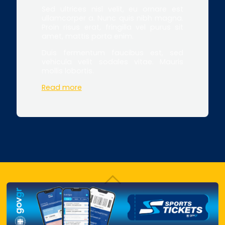
Sed ultrices nisl velit, eu ornare est
ullamcorper a. Nunc quis nibh magna.
Proin risus erat, fringilla vel purus sit
amet, mattis porta enim.
Duis fermentum faucibus est, sed
vehicula velit sodales vitae. Mauris
mollis lobortis.
Read more