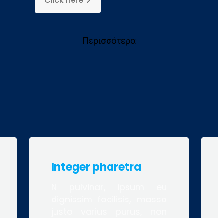
Click here
Περισσότερα
Integer pharetra
N pulvinar, ipsum eu
dignissim facilisis, massa
justo varius purus, non