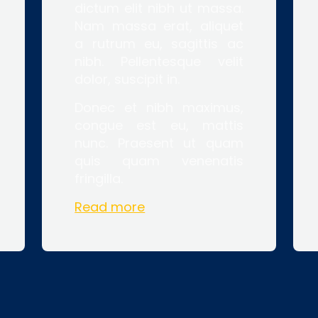
dictum elit nibh ut massa.
Nam massa erat, aliquet
a rutrum eu, sagittis ac
nibh. Pellentesque velit
dolor, suscipit in.
Donec et nibh maximus,
congue est eu, mattis
nunc. Praesent ut quam
quis quam venenatis
fringilla.
Read more