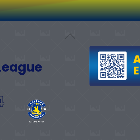
 League
4