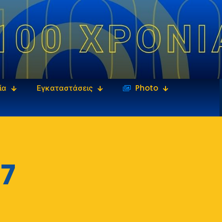
ία
Εγκαταστάσεις
‎‏‏‎ ‎Photo
7