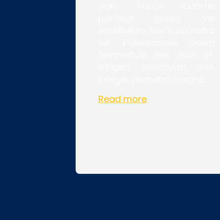
odio. Fusce lobortis
porttitor purus, vel
vestibulum libero pharetra
vel. Pellentesque lorem
fermentum nec nibh et,
fringilla sollicitudin orci.
Integer pharetra magna.
Read more