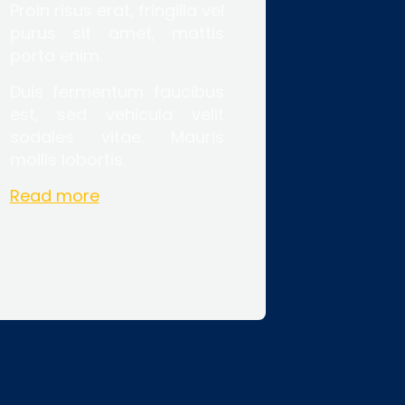
Proin risus erat, fringilla vel
purus sit amet, mattis
porta enim.
Duis fermentum faucibus
est, sed vehicula velit
sodales vitae. Mauris
mollis lobortis.
Read more