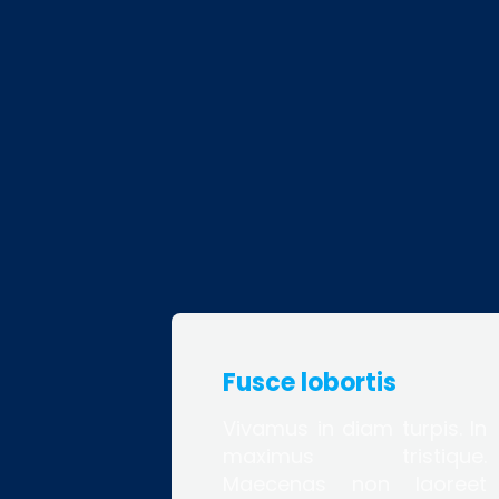
Fusce lobortis
Vivamus in diam turpis. In
maximus tristique.
Maecenas non laoreet