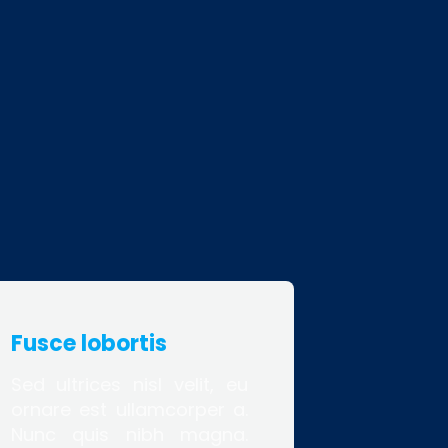
Fusce lobortis
Sed ultrices nisl velit, eu
ornare est ullamcorper a.
Nunc quis nibh magna.