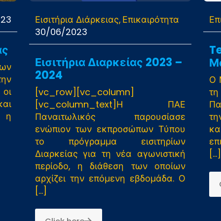
023
Εισιτήρια Διάρκειας
Επικαιρότητα
Επ
30/06/2023
ας
T
Εισιτήρια Διαρκείας 2023 –
Μ
των
2024
ην
Ο 
οι
[vc_row][vc_column]
τη
και
[vc_column_text]Η ΠΑΕ
Πα
ν η
Παναιτωλικός παρουσίασε
τη
ενώπιον των εκπροσώπων Τύπου
κα
το πρόγραμμα εισιτηρίων
επ
Διαρκείας για τη νέα αγωνιστική
[…]
περίοδο, η διάθεση των οποίων
αρχίζει την επόμενη εβδομάδα. Ο
[…]