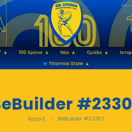
7
100 Χρόνια
Νέα
Ομάδα
Ιστορ
Titormos Store
eBuilder #2330
Αρχική
BeBuilder #23307