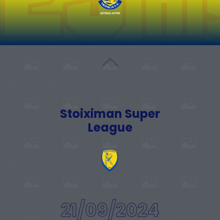
Stoiximan Super
League
21/09/2024