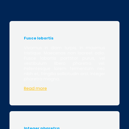
Fusce lobortis
Vivamus in diam turpis. In maximus
tristique. Maecenas non laoreet odio.
Fusce lobortis porttitor purus, vel
vestibulum libero pharetra vel.
Pellentesque lorem fermentum nec
nibh et, fringilla sollicitudin orci. Integer
pharetra magna.
Read more
Integer pharetra