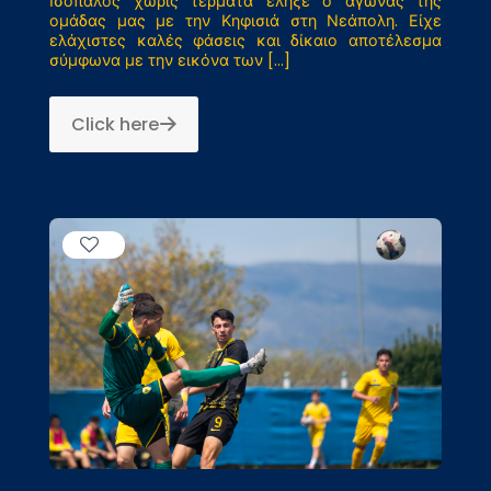
Ισόπαλος χωρίς τέρματα έληξε ο αγώνας της
ομάδας μας με την Κηφισιά στη Νεάπολη. Είχε
ελάχιστες καλές φάσεις και δίκαιο αποτέλεσμα
σύμφωνα με την εικόνα των
[…]
Click here