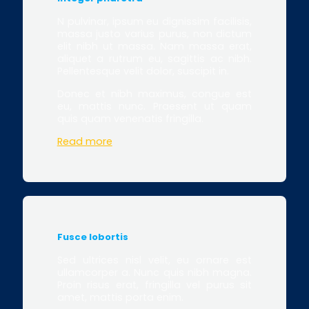
N pulvinar, ipsum eu dignissim facilisis,
massa justo varius purus, non dictum
elit nibh ut massa. Nam massa erat,
aliquet a rutrum eu, sagittis ac nibh.
Pellentesque velit dolor, suscipit in.
Donec et nibh maximus, congue est
eu, mattis nunc. Praesent ut quam
quis quam venenatis fringilla.
Read more
Fusce lobortis
Sed ultrices nisl velit, eu ornare est
ullamcorper a. Nunc quis nibh magna.
Proin risus erat, fringilla vel purus sit
amet, mattis porta enim.