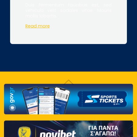
Duis fermentum faucibus est, sed
vehicula velit sodales vitae. Mauris
mollis lobortis.
Read more