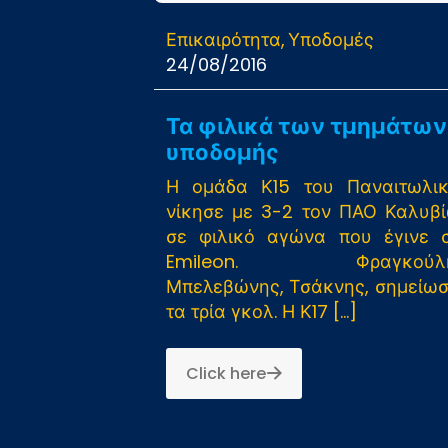
Επικαιρότητα
Υποδομές
24/08/2016
Τα φιλικά των τμημάτων
υποδομής
Η ομάδα Κ15 του Παναιτωλι
νίκησε με 3-2 τον ΠΑΟ Καλυβ
σε φιλικό αγώνα που έγινε 
Emileon. Φραγκούλη
Μπελεβώνης, Τσάκνης, σημείω
τα τρία γκολ. Η Κ17
[…]
Click here