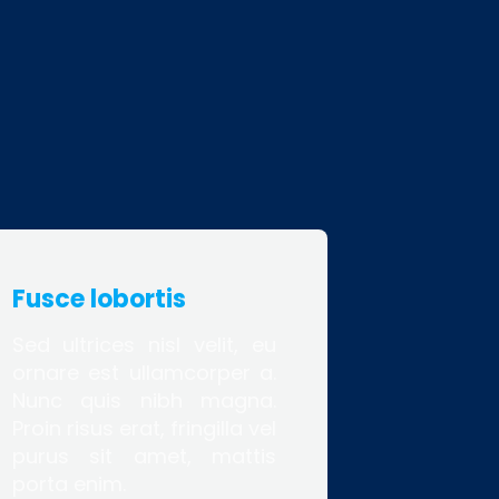
Fusce lobortis
Sed ultrices nisl velit, eu
ornare est ullamcorper a.
Nunc quis nibh magna.
Proin risus erat, fringilla vel
purus sit amet, mattis
porta enim.