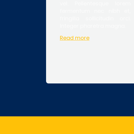
vel. Pellentesque lorem
fermentum nec nibh et,
fringilla sollicitudin orci.
Integer pharetra magna.
Read more