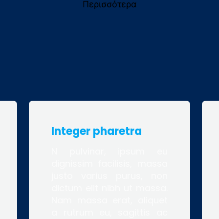
Περισσότερα
Integer pharetra
N pulvinar, ipsum eu
dignissim facilisis, massa
justo varius purus, non
dictum elit nibh ut massa.
Nam massa erat, aliquet
a rutrum eu, sagittis ac