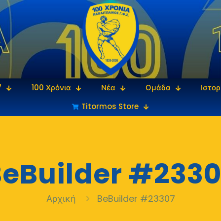
7
100 Χρόνια
Νέα
Ομάδα
Ιστορ
Titormos Store
eBuilder #2330
Αρχική
BeBuilder #23307