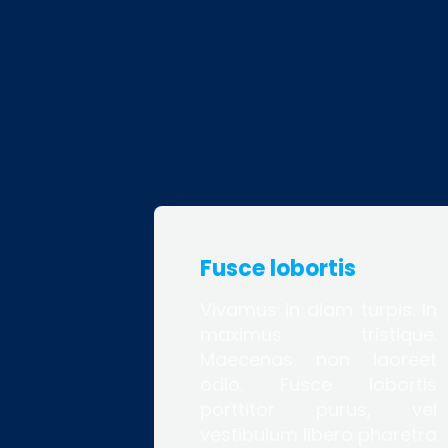
Fusce lobortis
Vivamus in diam turpis. In
maximus tristique.
Maecenas non laoreet
odio. Fusce lobortis
porttitor purus, vel
vestibulum libero pharetra