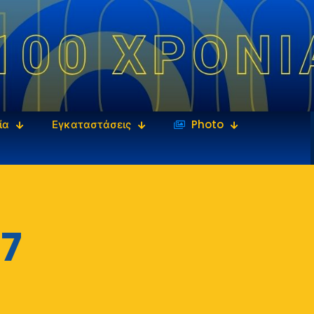
ία
Εγκαταστάσεις
‎‏‏‎ ‎Photo
7