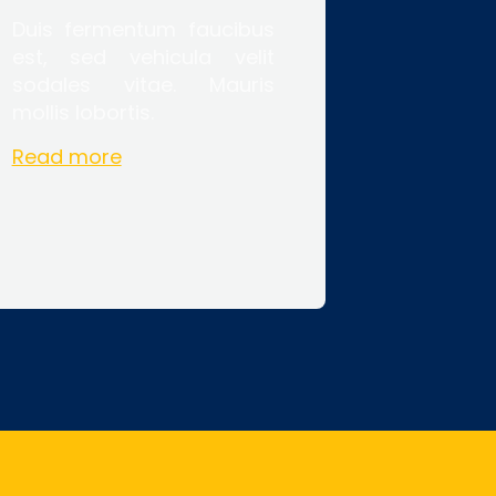
Duis fermentum faucibus
est, sed vehicula velit
sodales vitae. Mauris
mollis lobortis.
Read more