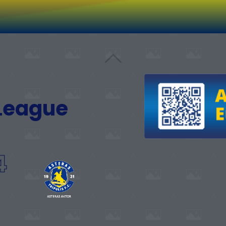
 League
4