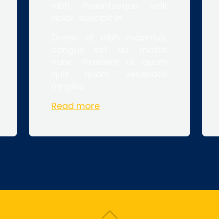
nibh. Pellentesque velit
dolor, suscipit in.
Donec et nibh maximus,
congue est eu, mattis
nunc. Praesent ut quam
quis quam venenatis
fringilla.
Read more