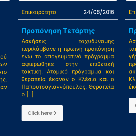
Επικαιρότητα
24/08/2016
Επ
Προπόνηση Τετάρτης
Π
Ασκήσεις ταχυδύναμης
Ασ
περιλάμβανε η πρωινή προπόνηση
τα
ενώ το απογευματινό πρόγραμμα
γή
κού
αφιερώθηκε στην επιθετική
π
ίων
τακτική. Ατομικό πρόγραμμα και
ακ
στο
θεραπεία έκαναν ο Κλέσιο και ο
Κλ
ς,
Παπουτσογιαννόπουλος. Θεραπεία
έκ
σαν
ο
[…]
Click here