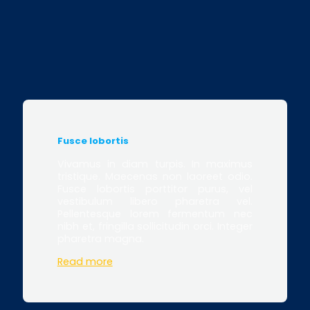
Fusce lobortis
Vivamus in diam turpis. In maximus
tristique. Maecenas non laoreet odio.
Fusce lobortis porttitor purus, vel
vestibulum libero pharetra vel.
Pellentesque lorem fermentum nec
nibh et, fringilla sollicitudin orci. Integer
pharetra magna.
Read more