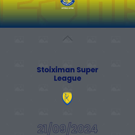
Stoiximan Super
League
21/09/2024