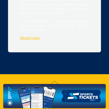
ullamcorper a. Nunc quis nibh magna.
Proin risus erat, fringilla vel purus sit
amet, mattis porta enim.
Duis fermentum faucibus est, sed
vehicula velit sodales vitae. Mauris
mollis lobortis.
Read more