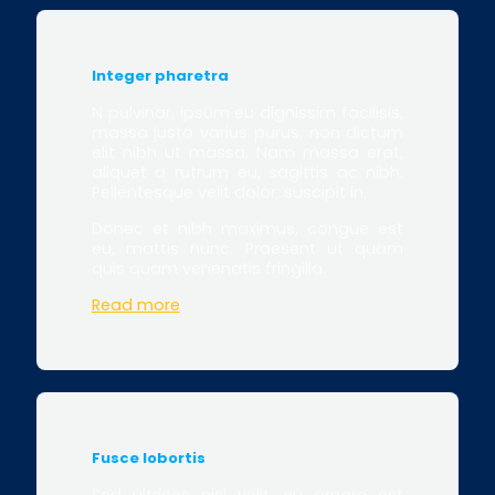
Integer pharetra
N pulvinar, ipsum eu dignissim facilisis,
massa justo varius purus, non dictum
elit nibh ut massa. Nam massa erat,
aliquet a rutrum eu, sagittis ac nibh.
Pellentesque velit dolor, suscipit in.
Donec et nibh maximus, congue est
eu, mattis nunc. Praesent ut quam
quis quam venenatis fringilla.
Read more
Fusce lobortis
Sed ultrices nisl velit, eu ornare est