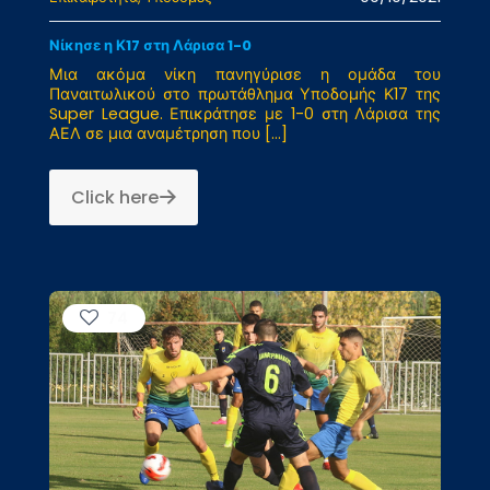
Νίκησε η Κ17 στη Λάρισα 1-0
Μια ακόμα νίκη πανηγύρισε η ομάδα του
Παναιτωλικού στο πρωτάθλημα Υποδομής Κ17 της
Super League. Επικράτησε με 1-0 στη Λάρισα της
ΑΕΛ σε μια αναμέτρηση που
[…]
Click here
74