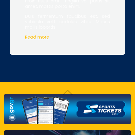
Proin risus erat, fringilla vel purus sit
amet, mattis porta enim.
Duis fermentum faucibus est, sed
vehicula velit sodales vitae. Mauris
mollis lobortis.
Read more