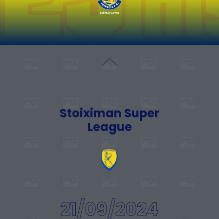
Stoiximan Super
League
21/09/2024