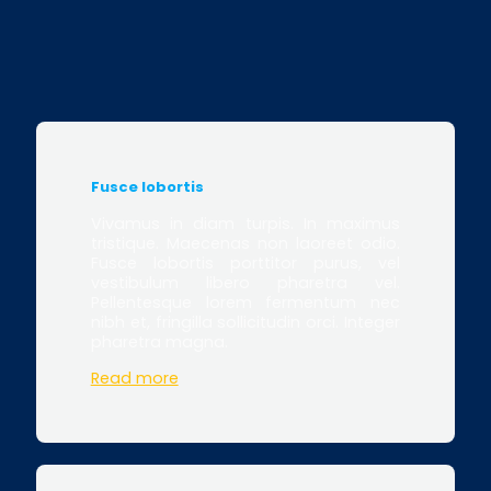
Fusce lobortis
Vivamus in diam turpis. In maximus
tristique. Maecenas non laoreet odio.
Fusce lobortis porttitor purus, vel
vestibulum libero pharetra vel.
Pellentesque lorem fermentum nec
nibh et, fringilla sollicitudin orci. Integer
pharetra magna.
Read more