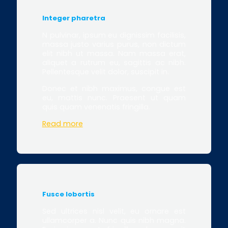
Integer pharetra
N pulvinar, ipsum eu dignissim facilisis,
massa justo varius purus, non dictum
elit nibh ut massa. Nam massa erat,
aliquet a rutrum eu, sagittis ac nibh.
Pellentesque velit dolor, suscipit in.
Donec et nibh maximus, congue est
eu, mattis nunc. Praesent ut quam
quis quam venenatis fringilla.
Read more
Fusce lobortis
Sed ultrices nisl velit, eu ornare est
ullamcorper a. Nunc quis nibh magna.