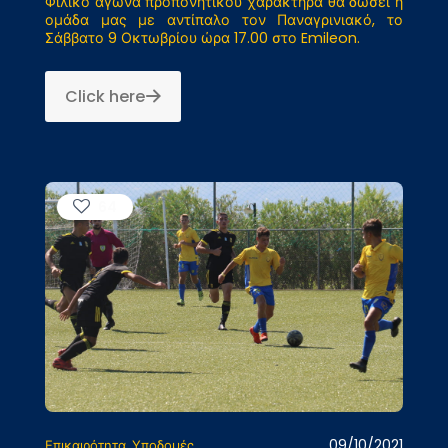
Φιλικό αγώνα προπονητικού χαρακτήρα θα δώσει η
ομάδα μας με αντίπαλο τον Παναγρινιακό, το
Σάββατο 9 Οκτωβρίου ώρα 17.00 στο Emileon.
Click here
64
09/10/2021
Επικαιρότητα
Υποδομές