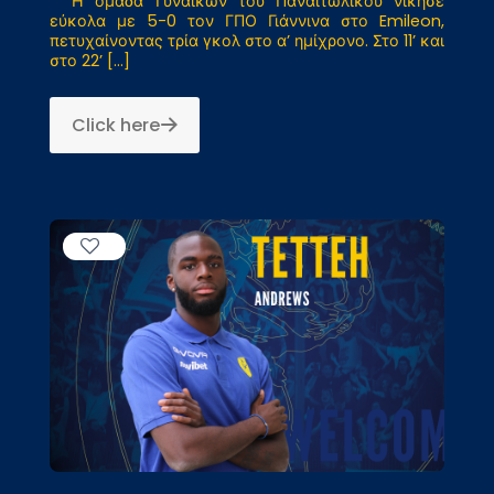
Η ομάδα Γυναικών του Παναιτωλικού νίκησε
εύκολα με 5-0 τον ΓΠΟ Γιάννινα στο Emileon,
πετυχαίνοντας τρία γκολ στο α’ ημίχρονο. Στο 11’ και
στο 22’
[…]
Click here