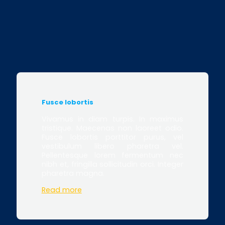
Fusce lobortis
Vivamus in diam turpis. In maximus
tristique. Maecenas non laoreet odio.
Fusce lobortis porttitor purus, vel
vestibulum libero pharetra vel.
Pellentesque lorem fermentum nec
nibh et, fringilla sollicitudin orci. Integer
pharetra magna.
Read more