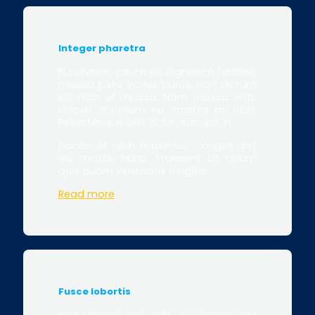
Integer pharetra
N pulvinar, ipsum eu dignissim facilisis,
massa justo varius purus, non dictum
elit nibh ut massa. Nam massa erat,
aliquet a rutrum eu, sagittis ac nibh.
Pellentesque velit dolor, suscipit in.
Donec et nibh maximus, congue est
eu, mattis nunc. Praesent ut quam
quis quam venenatis fringilla.
Read more
Fusce lobortis
Sed ultrices nisl velit, eu ornare est