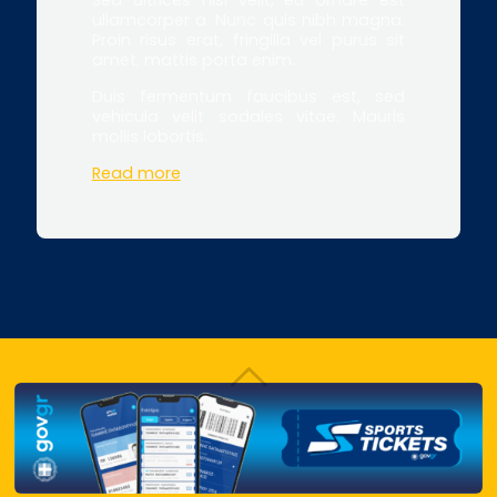
ullamcorper a. Nunc quis nibh magna.
Proin risus erat, fringilla vel purus sit
amet, mattis porta enim.
Duis fermentum faucibus est, sed
vehicula velit sodales vitae. Mauris
mollis lobortis.
Read more