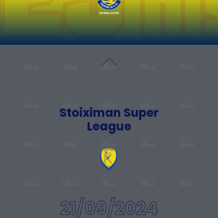
Stoiximan Super
League
21/09/2024