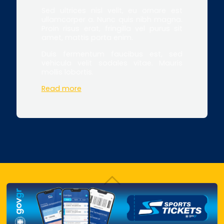
Sed ultrices nisl velit, eu ornare est
ullamcorper a. Nunc quis nibh magna.
Proin risus erat, fringilla vel purus sit
amet, mattis porta enim.
Duis fermentum faucibus est, sed
vehicula velit sodales vitae. Mauris
mollis lobortis.
Read more