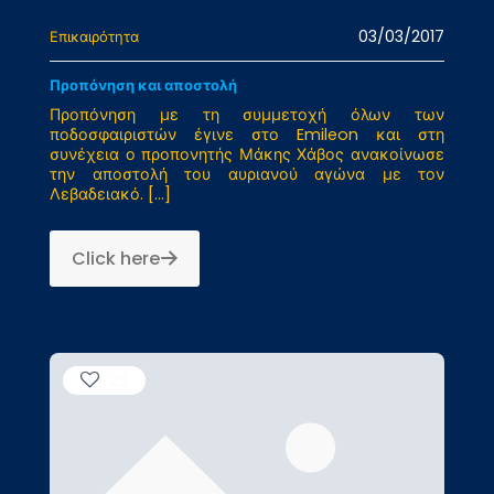
03/03/2017
Επικαιρότητα
Προπόνηση και αποστολή
Προπόνηση με τη συμμετοχή όλων των
ποδοσφαιριστών έγινε στο Emileon και στη
συνέχεια ο προπονητής Μάκης Χάβος ανακοίνωσε
την αποστολή του αυριανού αγώνα με τον
Λεβαδειακό.
[…]
Click here
29