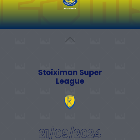
Stoiximan Super
League
21/09/2024