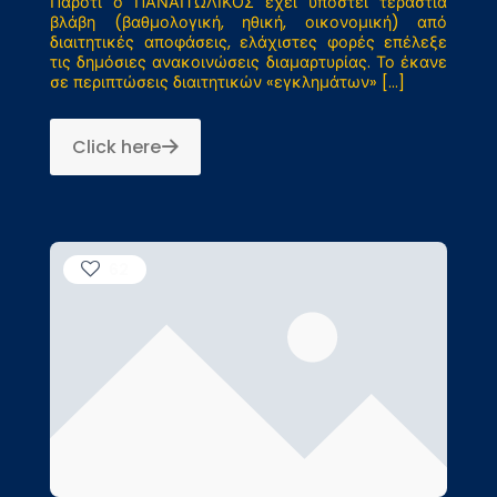
Παρότι ο ΠΑΝΑΙΤΩΛΙΚΟΣ έχει υποστεί τεράστια
βλάβη (βαθμολογική, ηθική, οικονομική) από
διαιτητικές αποφάσεις, ελάχιστες φορές επέλεξε
τις δημόσιες ανακοινώσεις διαμαρτυρίας. Το έκανε
σε περιπτώσεις διαιτητικών «εγκλημάτων»
[…]
Click here
62