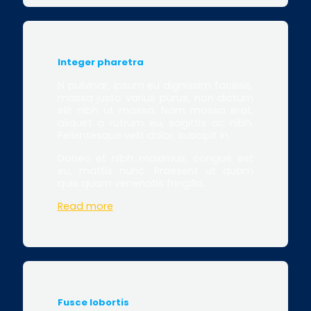
Integer pharetra
N pulvinar, ipsum eu dignissim facilisis,
massa justo varius purus, non dictum
elit nibh ut massa. Nam massa erat,
aliquet a rutrum eu, sagittis ac nibh.
Pellentesque velit dolor, suscipit in.
Donec et nibh maximus, congue est
eu, mattis nunc. Praesent ut quam
quis quam venenatis fringilla.
Read more
Fusce lobortis