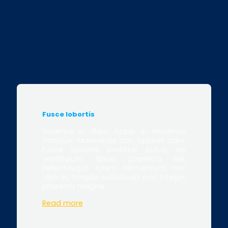
Fusce lobortis
Vivamus in diam turpis. In maximus
tristique. Maecenas non laoreet odio.
Fusce lobortis porttitor purus, vel
vestibulum libero pharetra vel.
Pellentesque lorem fermentum nec
nibh et, fringilla sollicitudin orci. Integer
pharetra magna.
Read more